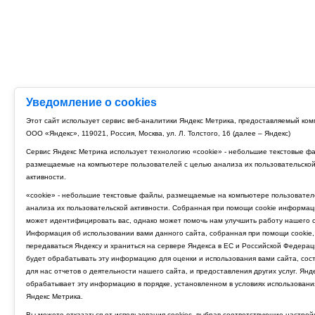
Уведомление о cookies
Этот сайт использует сервис веб-аналитики Яндекс Метрика, предоставляемый ко
ООО «Яндекс», 119021, Россия, Москва, ул. Л. Толстого, 16 (далее – Яндекс)
Сервис Яндекс Метрика использует технологию «cookie» - небольшие текстовые ф
размещаемые на компьютере пользователей с целью анализа их пользовательско
активности.
«cookie» - небольшие текстовые файлы, размещаемые на компьютере пользовател
анализа их пользовательской активности. Собранная при помощи cookie информац
может идентифицировать вас, однако может помочь нам улучшить работу нашего с
Информация об использовании вами данного сайта, собранная при помощи cookie,
передаваться Яндексу и храниться на сервере Яндекса в ЕС и Российской Федерац
будет обрабатывать эту информацию для оценки и использования вами сайта, сос
для нас отчетов о деятельности нашего сайта, и предоставления других услуг. Янд
обрабатывает эту информацию в порядке, установленном в условиях использовани
Яндекс Метрика.
Вы можете отказаться от использования cookies, выбрав соответствующие настрой