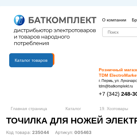
О компании
Бр
B2B портал
Каталог товаров
Розничный магаз
TDM ElectroMarke
г. Пермь, ул. Луначарс
tdm@batkomplekt.ru
+7
(342)
248-3
Главная страница
Каталог
19. Хозтовары
ТОЧИЛКА ДЛЯ НОЖЕЙ ЭЛЕКТР
Код товара:
235044
Артикул:
005463