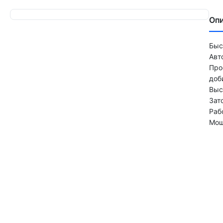
Оп
Быс
Авт
Про
доб
Выс
Зат
Раб
Мощ