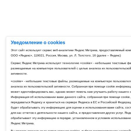
Уведомление о cookies
Этот сайт использует сервис веб-аналитики Яндекс Метрика, предоставляемый ко
ООО «Яндекс», 119021, Россия, Москва, ул. Л. Толстого, 16 (далее – Яндекс)
Сервис Яндекс Метрика использует технологию «cookie» - небольшие текстовые ф
размещаемые на компьютере пользователей с целью анализа их пользовательско
активности.
«cookie» - небольшие текстовые файлы, размещаемые на компьютере пользовател
анализа их пользовательской активности. Собранная при помощи cookie информац
может идентифицировать вас, однако может помочь нам улучшить работу нашего с
Информация об использовании вами данного сайта, собранная при помощи cookie,
передаваться Яндексу и храниться на сервере Яндекса в ЕС и Российской Федерац
будет обрабатывать эту информацию для оценки и использования вами сайта, сос
для нас отчетов о деятельности нашего сайта, и предоставления других услуг. Янд
обрабатывает эту информацию в порядке, установленном в условиях использовани
Яндекс Метрика.
Вы можете отказаться от использования cookies, выбрав соответствующие настрой