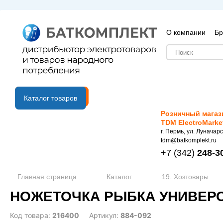
О компании
Бр
B2B портал
Каталог товаров
Розничный магаз
TDM ElectroMarke
г. Пермь, ул. Луначарс
tdm@batkomplekt.ru
+7
(342)
248-3
Главная страница
Каталог
19. Хозтовары
НОЖЕТОЧКА РЫБКА УНИВЕРСА
Код товара:
216400
Артикул:
884-092