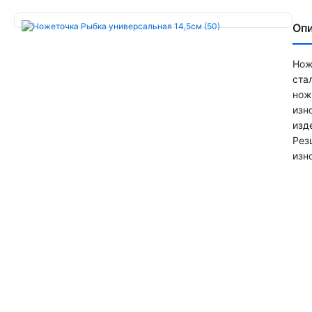
Оп
Нож
ста
нож
изн
изд
Рез
изн