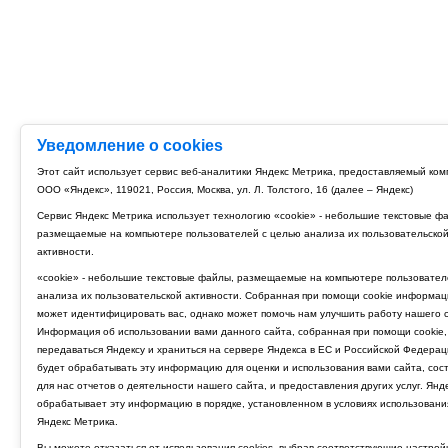
Уведомление о cookies
Этот сайт использует сервис веб-аналитики Яндекс Метрика, предоставляемый ко
ООО «Яндекс», 119021, Россия, Москва, ул. Л. Толстого, 16 (далее – Яндекс)
Сервис Яндекс Метрика использует технологию «cookie» - небольшие текстовые ф
размещаемые на компьютере пользователей с целью анализа их пользовательско
активности.
«cookie» - небольшие текстовые файлы, размещаемые на компьютере пользовател
анализа их пользовательской активности. Собранная при помощи cookie информац
может идентифицировать вас, однако может помочь нам улучшить работу нашего с
Информация об использовании вами данного сайта, собранная при помощи cookie,
передаваться Яндексу и храниться на сервере Яндекса в ЕС и Российской Федерац
будет обрабатывать эту информацию для оценки и использования вами сайта, сос
для нас отчетов о деятельности нашего сайта, и предоставления других услуг. Янд
обрабатывает эту информацию в порядке, установленном в условиях использовани
Яндекс Метрика.
Вы можете отказаться от использования cookies, выбрав соответствующие настрой