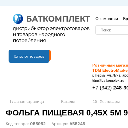
О компании
Бр
B2B портал
Каталог товаров
Розничный магаз
TDM ElectroMarke
г. Пермь, ул. Луначарс
tdm@batkomplekt.ru
+7
(342)
248-3
Главная страница
Каталог
19. Хозтовары
ФОЛЬГА ПИЩЕВАЯ 0,45Х 5М 9
Код товара:
055952
Артикул:
АВ5248