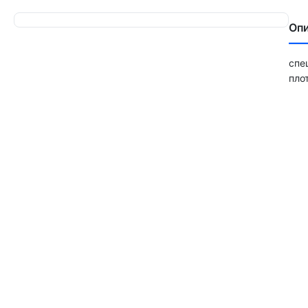
Оп
спе
пло