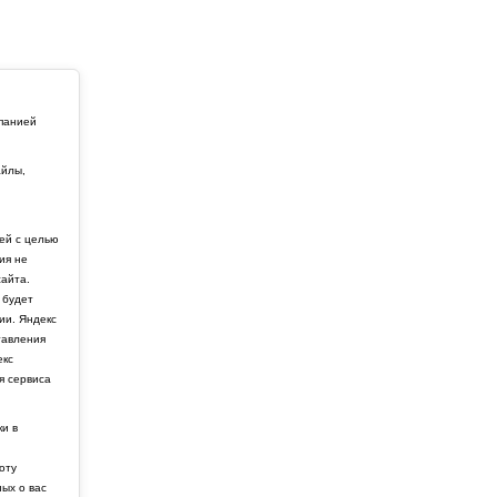
мпанией
айлы,
й
ей с целью
ия не
айта.
 будет
ии. Яндекс
тавления
екс
я сервиса
ки в
боту
ных о вас