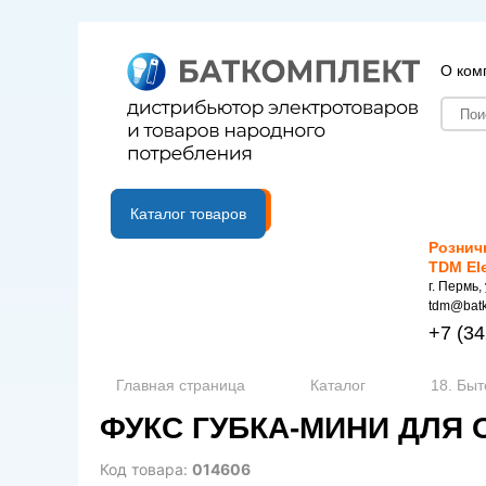
О ком
B2B портал
Каталог товаров
Рознич
TDM El
г. Пермь,
tdm@batk
+7
(34
Главная страница
Каталог
18. Быт
ФУКС ГУБКА-МИНИ ДЛЯ О
Код товара:
014606