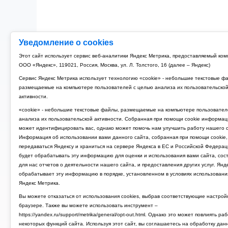
Уведомление о cookies
Этот сайт использует сервис веб-аналитики Яндекс Метрика, предоставляемый ко
ООО «Яндекс», 119021, Россия, Москва, ул. Л. Толстого, 16 (далее – Яндекс)
Сервис Яндекс Метрика использует технологию «cookie» - небольшие текстовые ф
размещаемые на компьютере пользователей с целью анализа их пользовательско
активности.
«cookie» - небольшие текстовые файлы, размещаемые на компьютере пользовател
анализа их пользовательской активности. Собранная при помощи cookie информац
может идентифицировать вас, однако может помочь нам улучшить работу нашего с
Информация об использовании вами данного сайта, собранная при помощи cookie,
передаваться Яндексу и храниться на сервере Яндекса в ЕС и Российской Федерац
будет обрабатывать эту информацию для оценки и использования вами сайта, сос
для нас отчетов о деятельности нашего сайта, и предоставления других услуг. Янд
обрабатывает эту информацию в порядке, установленном в условиях использовани
Яндекс Метрика.
Вы можете отказаться от использования cookies, выбрав соответствующие настрой
браузере. Также вы можете использовать инструмент –
https://yandex.ru/support/metrika/general/opt-out.html. Однако это может повлиять ра
некоторых функций сайта. Используя этот сайт, вы соглашаетесь на обработку дан