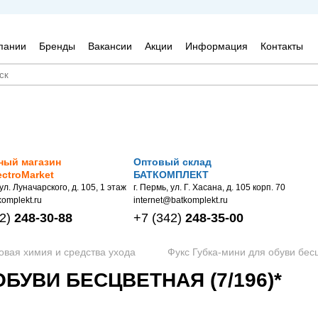
пании
Бренды
Вакансии
Акции
Информация
Контакты
ный магазин
Оптовый склад
ectroMarket
БАТКОМПЛЕКТ
 ул. Луначарского, д. 105, 1 этаж
г. Пермь, ул. Г. Хасана, д. 105 корп. 70
omplekt.ru
internet@batkomplekt.ru
2)
248-30-88
+7
(342)
248-35-00
овая химия и средства ухода
Фукс Губка-мини для обуви бесц
БУВИ БЕСЦВЕТНАЯ (7/196)*