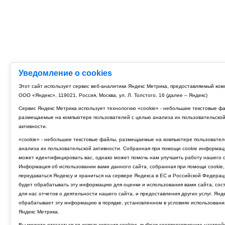
Уведомление о cookies
Этот сайт использует сервис веб-аналитики Яндекс Метрика, предоставляемый ко
ООО «Яндекс», 119021, Россия, Москва, ул. Л. Толстого, 16 (далее – Яндекс)
Сервис Яндекс Метрика использует технологию «cookie» - небольшие текстовые ф
размещаемые на компьютере пользователей с целью анализа их пользовательско
активности.
«cookie» - небольшие текстовые файлы, размещаемые на компьютере пользовател
анализа их пользовательской активности. Собранная при помощи cookie информац
может идентифицировать вас, однако может помочь нам улучшить работу нашего с
Информация об использовании вами данного сайта, собранная при помощи cookie,
передаваться Яндексу и храниться на сервере Яндекса в ЕС и Российской Федерац
будет обрабатывать эту информацию для оценки и использования вами сайта, сос
для нас отчетов о деятельности нашего сайта, и предоставления других услуг. Янд
обрабатывает эту информацию в порядке, установленном в условиях использовани
Яндекс Метрика.
Вы можете отказаться от использования cookies, выбрав соответствующие настрой