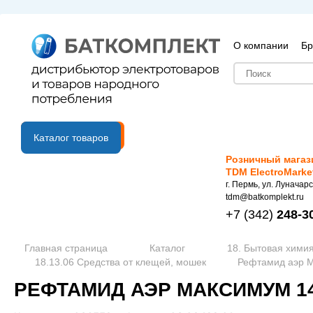
О компании
Бр
B2B портал
Каталог товаров
Розничный магаз
TDM ElectroMarke
г. Пермь, ул. Луначарс
tdm@batkomplekt.ru
+7
(342)
248-3
Главная страница
Каталог
18. Бытовая химия
18.13.06 Средства от клещей, мошек
Рефтамид аэр М
РЕФТАМИД АЭР МАКСИМУМ 147