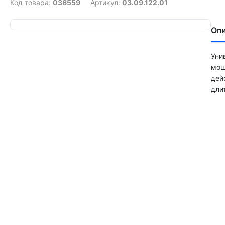
Код товара:
036559
Артикул:
03.09.122.01
Оп
Уни
мош
дей
дли