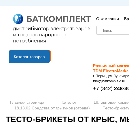
О компании
Бр
B2B портал
Каталог товаров
Розничный магаз
TDM ElectroMarke
г. Пермь, ул. Луначарс
tdm@batkomplekt.ru
+7
(342)
248-3
Главная страница
Каталог
18. Бытовая химия
18.13.02 Средства от грызунов (отрава)
Тесто-брикет
ТЕСТО-БРИКЕТЫ ОТ КРЫС, МЫ