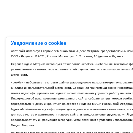
Уведомление о cookies
Этот сайт использует сервис веб-аналитики Яндекс Метрика, предоставляемый ко
ООО «Яндекс», 119021, Россия, Москва, ул. Л. Толстого, 16 (далее – Яндекс)
Сервис Яндекс Метрика использует технологию «cookie» - небольшие текстовые ф
размещаемые на компьютере пользователей с целью анализа их пользовательско
активности.
«cookie» - небольшие текстовые файлы, размещаемые на компьютере пользовател
анализа их пользовательской активности. Собранная при помощи cookie информац
может идентифицировать вас, однако может помочь нам улучшить работу нашего с
Информация об использовании вами данного сайта, собранная при помощи cookie,
передаваться Яндексу и храниться на сервере Яндекса в ЕС и Российской Федерац
будет обрабатывать эту информацию для оценки и использования вами сайта, сос
для нас отчетов о деятельности нашего сайта, и предоставления других услуг. Янд
обрабатывает эту информацию в порядке, установленном в условиях использовани
Яндекс Метрика.
Вы можете отказаться от использования cookies, выбрав соответствующие настрой