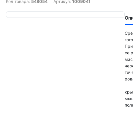
Код товара:
548054
Артикул:
1009041
Оп
Сре
гот
При
ее 
мас
чер
теч
род
кры
мы
пол