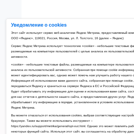
Уведомление о cookies
Этот сайт использует сервис веб-аналитики Яндекс Метрика, предоставляемый ко
ООО «Яндекс», 119021, Россия, Москва, ул. Л. Толстого, 16 (далее – Яндекс)
Сервис Яндекс Метрика использует технологию «cookie» - небольшие текстовые ф
размещаемые на компьютере пользователей с целью анализа их пользовательско
активности.
«cookie» - небольшие текстовые файлы, размещаемые на компьютере пользовател
анализа их пользовательской активности. Собранная при помощи cookie информац
может идентифицировать вас, однако может помочь нам улучшить работу нашего с
Информация об использовании вами данного сайта, собранная при помощи cookie,
передаваться Яндексу и храниться на сервере Яндекса в ЕС и Российской Федерац
будет обрабатывать эту информацию для оценки и использования вами сайта, сос
для нас отчетов о деятельности нашего сайта, и предоставления других услуг. Янд
обрабатывает эту информацию в порядке, установленном в условиях использовани
Яндекс Метрика.
Вы можете отказаться от использования cookies, выбрав соответствующие настрой
браузере. Также вы можете использовать инструмент –
https://yandex.ru/support/metrika/general/opt-out.html. Однако это может повлиять ра
некоторых функций сайта. Используя этот сайт, вы соглашаетесь на обработку дан