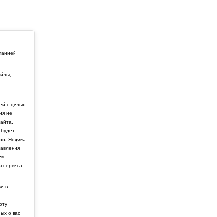
мпанией
айлы,
й
ей с целью
ия не
айта.
 будет
ии. Яндекс
тавления
екс
я сервиса
ки в
боту
ных о вас