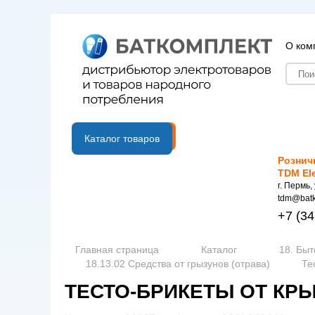
О ком
B2B портал
Каталог товаров
Рознич
TDM El
г. Пермь,
tdm@batk
+7
(34
Главная страница
Каталог
18. Быт
18.13.02 Средства от грызунов (отрава)
Те
ТЕСТО-БРИКЕТЫ ОТ КРЫ