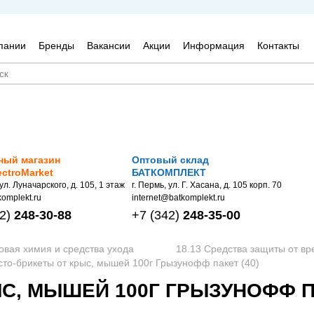
пании
Бренды
Вакансии
Акции
Информация
Контакты
ный магазин
Оптовый склад
ectroMarket
БАТКОМПЛЕКТ
 ул. Луначарского, д. 105, 1 этаж
г. Пермь, ул. Г. Хасана, д. 105 корп. 70
omplekt.ru
internet@batkomplekt.ru
2)
248-30-88
+7
(342)
248-35-00
овая химия и средства ухода
18.13 Средства защиты от вр
сто-брикеты от крыс, мышей 100г Грызунофф пакет (40)
С, МЫШЕЙ 100Г ГРЫЗУНОФФ ПА