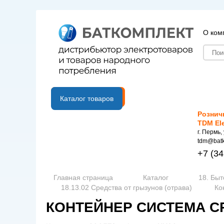
О ком
B2B портал
Каталог товаров
Рознич
TDM El
г. Пермь,
tdm@batk
+7
(34
Главная страница
Каталог
18. Быт
18.13.02 Средства от грызунов (отрава)
Ко
КОНТЕЙНЕР СИСТЕМА СР