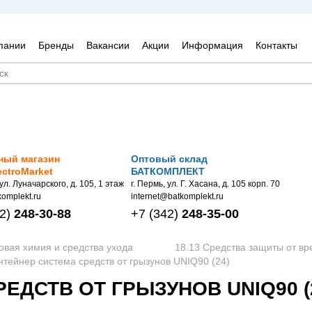
пании
Бренды
Вакансии
Акции
Информация
Контакты
ный магазин
Оптовый склад
ectroMarket
БАТКОМПЛЕКТ
 ул. Луначарского, д. 105, 1 этаж
г. Пермь, ул. Г. Хасана, д. 105 корп. 70
omplekt.ru
internet@batkomplekt.ru
2)
248-30-88
+7
(342)
248-35-00
овая химия и средства ухода
18.13 Средства защиты от вр
нтейнер система средств от грызунов UNIQ90 (24)
ЕДСТВ ОТ ГРЫЗУНОВ UNIQ90 (