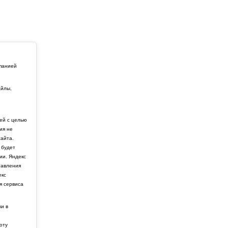
мпанией
айлы,
й
ей с целью
ия не
айта.
 будет
ии. Яндекс
тавления
екс
я сервиса
ки в
боту