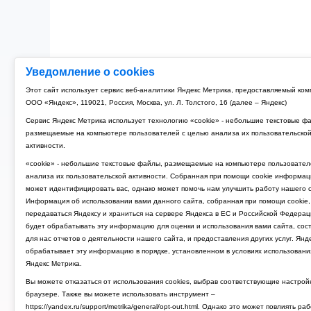
Уведомление о cookies
Этот сайт использует сервис веб-аналитики Яндекс Метрика, предоставляемый ко
ООО «Яндекс», 119021, Россия, Москва, ул. Л. Толстого, 16 (далее – Яндекс)
Сервис Яндекс Метрика использует технологию «cookie» - небольшие текстовые ф
размещаемые на компьютере пользователей с целью анализа их пользовательско
активности.
«cookie» - небольшие текстовые файлы, размещаемые на компьютере пользовател
анализа их пользовательской активности. Собранная при помощи cookie информац
может идентифицировать вас, однако может помочь нам улучшить работу нашего с
Информация об использовании вами данного сайта, собранная при помощи cookie,
передаваться Яндексу и храниться на сервере Яндекса в ЕС и Российской Федерац
будет обрабатывать эту информацию для оценки и использования вами сайта, сос
для нас отчетов о деятельности нашего сайта, и предоставления других услуг. Янд
обрабатывает эту информацию в порядке, установленном в условиях использовани
Яндекс Метрика.
Вы можете отказаться от использования cookies, выбрав соответствующие настрой
браузере. Также вы можете использовать инструмент –
https://yandex.ru/support/metrika/general/opt-out.html. Однако это может повлиять ра