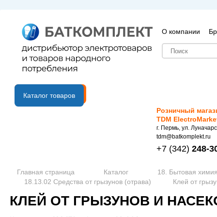
О компании
Бр
B2B портал
Каталог товаров
Розничный магаз
TDM ElectroMarke
г. Пермь, ул. Луначарс
tdm@batkomplekt.ru
+7
(342)
248-3
Главная страница
Каталог
18. Бытовая химия
18.13.02 Средства от грызунов (отрава)
Клей от грыз
КЛЕЙ ОТ ГРЫЗУНОВ И НАСЕКО