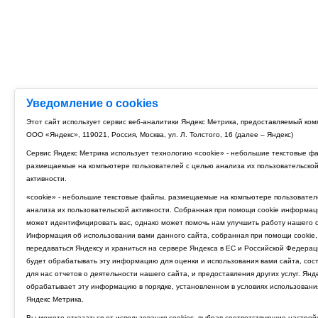
Уведомление о cookies
Этот сайт использует сервис веб-аналитики Яндекс Метрика, предоставляемый ко
ООО «Яндекс», 119021, Россия, Москва, ул. Л. Толстого, 16 (далее – Яндекс)
Сервис Яндекс Метрика использует технологию «cookie» - небольшие текстовые ф
размещаемые на компьютере пользователей с целью анализа их пользовательско
активности.
«cookie» - небольшие текстовые файлы, размещаемые на компьютере пользовател
анализа их пользовательской активности. Собранная при помощи cookie информац
может идентифицировать вас, однако может помочь нам улучшить работу нашего с
Информация об использовании вами данного сайта, собранная при помощи cookie,
передаваться Яндексу и храниться на сервере Яндекса в ЕС и Российской Федерац
будет обрабатывать эту информацию для оценки и использования вами сайта, сос
для нас отчетов о деятельности нашего сайта, и предоставления других услуг. Янд
обрабатывает эту информацию в порядке, установленном в условиях использовани
Яндекс Метрика.
Вы можете отказаться от использования cookies, выбрав соответствующие настрой