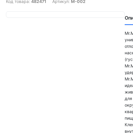
Код товара:
482471
Артикул:
М-002
Оп
Mr.
уни
отл
нас
(гу
Mr.
уде
Mr.
иде
жив
для
окр
ква
пищ
Кле
вну