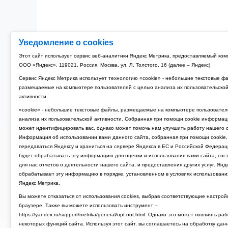
Уведомление о cookies
Этот сайт использует сервис веб-аналитики Яндекс Метрика, предоставляемый ко
ООО «Яндекс», 119021, Россия, Москва, ул. Л. Толстого, 16 (далее – Яндекс)
Сервис Яндекс Метрика использует технологию «cookie» - небольшие текстовые ф
размещаемые на компьютере пользователей с целью анализа их пользовательско
активности.
«cookie» - небольшие текстовые файлы, размещаемые на компьютере пользовател
анализа их пользовательской активности. Собранная при помощи cookie информац
может идентифицировать вас, однако может помочь нам улучшить работу нашего с
Информация об использовании вами данного сайта, собранная при помощи cookie,
передаваться Яндексу и храниться на сервере Яндекса в ЕС и Российской Федерац
будет обрабатывать эту информацию для оценки и использования вами сайта, сос
для нас отчетов о деятельности нашего сайта, и предоставления других услуг. Янд
обрабатывает эту информацию в порядке, установленном в условиях использовани
Яндекс Метрика.
Вы можете отказаться от использования cookies, выбрав соответствующие настрой
браузере. Также вы можете использовать инструмент –
https://yandex.ru/support/metrika/general/opt-out.html. Однако это может повлиять ра
некоторых функций сайта. Используя этот сайт, вы соглашаетесь на обработку дан