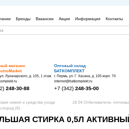
пании
Бренды
Вакансии
Акции
Информация
Контакты
ный магазин
Оптовый склад
ectroMarket
БАТКОМПЛЕКТ
 ул. Луначарского, д. 105, 1 этаж
г. Пермь, ул. Г. Хасана, д. 105 корп. 70
omplekt.ru
internet@batkomplekt.ru
2)
248-30-88
+7
(342)
248-35-00
овая химия и средства ухода
18.04 Отбеливатели, пятнов
слород (6)
ЬШАЯ СТИРКА 0,5Л АКТИВНЫЙ