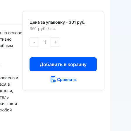
Цена за упаковку -
301 руб.
301 руб.
/ шт.
 на основе
ктивно
-
+
робным
Добавить в корзину
х
)
зопасно и
Сравнить
еся в
 крови,
итель
и, так и
 любой