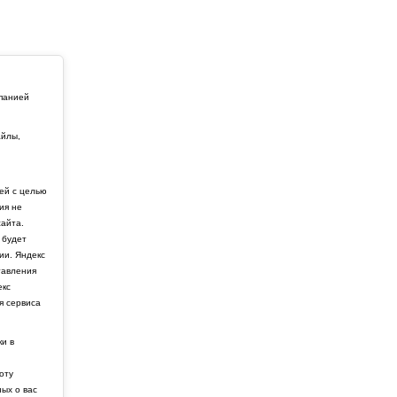
мпанией
айлы,
й
ей с целью
ия не
айта.
 будет
ии. Яндекс
тавления
екс
я сервиса
ки в
боту
ных о вас