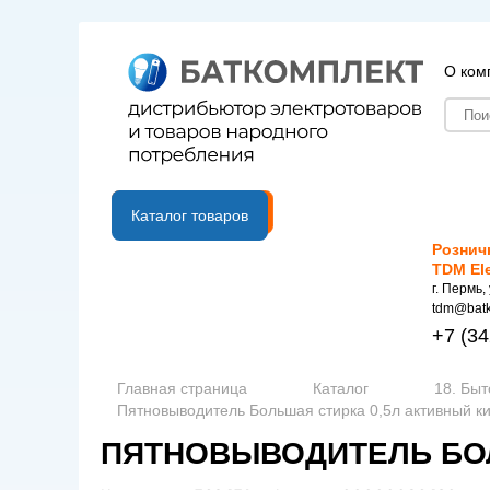
О ком
B2B портал
Каталог товаров
Рознич
TDM El
г. Пермь,
tdm@batk
+7
(34
Главная страница
Каталог
18. Быт
Пятновыводитель Большая стирка 0,5л активный ки
ПЯТНОВЫВОДИТЕЛЬ БОЛ