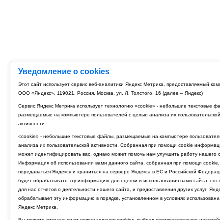
Уведомление о cookies
Этот сайт использует сервис веб-аналитики Яндекс Метрика, предоставляемый ко
ООО «Яндекс», 119021, Россия, Москва, ул. Л. Толстого, 16 (далее – Яндекс)
Сервис Яндекс Метрика использует технологию «cookie» - небольшие текстовые ф
размещаемые на компьютере пользователей с целью анализа их пользовательско
активности.
«cookie» - небольшие текстовые файлы, размещаемые на компьютере пользовател
анализа их пользовательской активности. Собранная при помощи cookie информац
может идентифицировать вас, однако может помочь нам улучшить работу нашего с
Информация об использовании вами данного сайта, собранная при помощи cookie,
передаваться Яндексу и храниться на сервере Яндекса в ЕС и Российской Федерац
будет обрабатывать эту информацию для оценки и использования вами сайта, сос
для нас отчетов о деятельности нашего сайта, и предоставления других услуг. Янд
обрабатывает эту информацию в порядке, установленном в условиях использовани
Яндекс Метрика.
Вы можете отказаться от использования cookies, выбрав соответствующие настрой