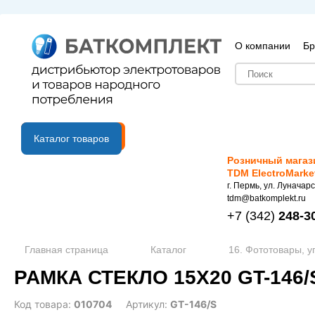
О компании
Бр
B2B портал
Каталог товаров
Розничный магаз
TDM ElectroMarke
г. Пермь, ул. Луначарс
tdm@batkomplekt.ru
+7
(342)
248-3
Главная страница
Каталог
16. Фототовары, у
РАМКА СТЕКЛО 15X20 GT-146
Код товара:
010704
Артикул:
GT-146/S