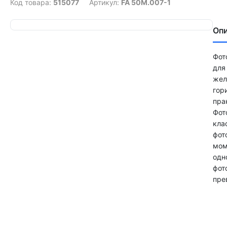
Код товара:
515077
Артикул:
FA 50М.007-1
Оп
Фот
для
жел
гор
пра
Фот
кла
фот
мом
одн
фот
пре