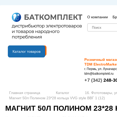
О компании
Бр
B2B портал
Каталог товаров
Розничный магаз
TDM ElectroMarke
г. Пермь, ул. Луначарс
tdm@batkomplekt.ru
+7
(342)
248-3
Главная страница
Каталог
16. Фототовары, у
Магнит 50л Полином 23*28 кольца VVG style ВВГ 1 (12)
МАГНИТ 50Л ПОЛИНОМ 23*28 К