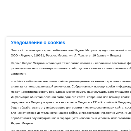
Уведомление о cookies
Этот сайт использует сервис веб-аналитики Яндекс Метрика, предоставляемый ко
ООО «Яндекс», 119021, Россия, Москва, ул. Л. Толстого, 16 (далее – Яндекс)
Сервис Яндекс Метрика использует технологию «cookie» - небольшие текстовые ф
размещаемые на компьютере пользователей с целью анализа их пользовательско
активности.
«cookie» - небольшие текстовые файлы, размещаемые на компьютере пользовател
анализа их пользовательской активности. Собранная при помощи cookie информац
может идентифицировать вас, однако может помочь нам улучшить работу нашего с
Информация об использовании вами данного сайта, собранная при помощи cookie,
передаваться Яндексу и храниться на сервере Яндекса в ЕС и Российской Федерац
будет обрабатывать эту информацию для оценки и использования вами сайта, сос
для нас отчетов о деятельности нашего сайта, и предоставления других услуг. Янд
обрабатывает эту информацию в порядке, установленном в условиях использовани
Яндекс Метрика.
Вы можете отказаться от использования cookies, выбрав соответствующие настрой