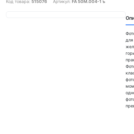
Код товара:
515076
Артикул:
FA 50М.004-1 ъ
Оп
Фот
для
жел
гор
пра
Фот
кла
фот
мом
одн
фот
пре