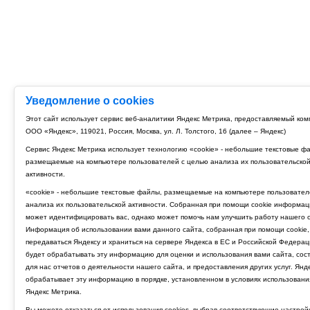
Уведомление о cookies
Этот сайт использует сервис веб-аналитики Яндекс Метрика, предоставляемый ко
ООО «Яндекс», 119021, Россия, Москва, ул. Л. Толстого, 16 (далее – Яндекс)
Сервис Яндекс Метрика использует технологию «cookie» - небольшие текстовые ф
размещаемые на компьютере пользователей с целью анализа их пользовательско
активности.
«cookie» - небольшие текстовые файлы, размещаемые на компьютере пользовател
анализа их пользовательской активности. Собранная при помощи cookie информац
может идентифицировать вас, однако может помочь нам улучшить работу нашего с
Информация об использовании вами данного сайта, собранная при помощи cookie,
передаваться Яндексу и храниться на сервере Яндекса в ЕС и Российской Федерац
будет обрабатывать эту информацию для оценки и использования вами сайта, сос
для нас отчетов о деятельности нашего сайта, и предоставления других услуг. Янд
обрабатывает эту информацию в порядке, установленном в условиях использовани
Яндекс Метрика.
Вы можете отказаться от использования cookies, выбрав соответствующие настрой