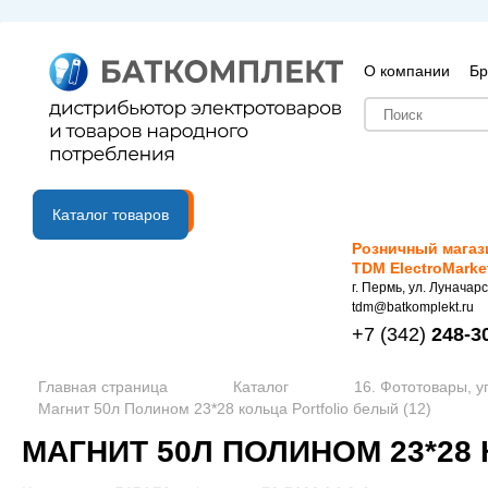
О компании
Бр
B2B портал
Каталог товаров
Розничный магаз
TDM ElectroMarke
г. Пермь, ул. Луначарс
tdm@batkomplekt.ru
+7
(342)
248-3
Главная страница
Каталог
16. Фототовары, у
Магнит 50л Полином 23*28 кольца Portfolio белый (12)
МАГНИТ 50Л ПОЛИНОМ 23*28 