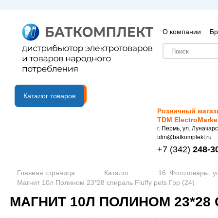
О компании
Бр
B2B портал
Каталог товаров
Розничный магаз
TDM ElectroMarke
г. Пермь, ул. Луначарс
tdm@batkomplekt.ru
+7
(342)
248-3
Главная страница
Каталог
16. Фототовары, у
Магнит 10л Полином 23*28 спираль Fluffy pets Грр (24)
МАГНИТ 10Л ПОЛИНОМ 23*28 