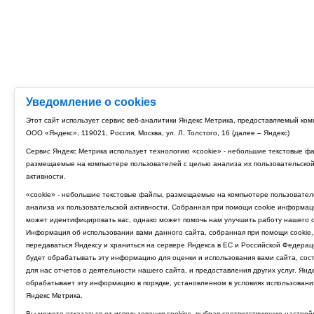
Уведомление о cookies
Этот сайт использует сервис веб-аналитики Яндекс Метрика, предоставляемый ко
ООО «Яндекс», 119021, Россия, Москва, ул. Л. Толстого, 16 (далее – Яндекс)
Сервис Яндекс Метрика использует технологию «cookie» - небольшие текстовые ф
размещаемые на компьютере пользователей с целью анализа их пользовательско
активности.
«cookie» - небольшие текстовые файлы, размещаемые на компьютере пользовател
анализа их пользовательской активности. Собранная при помощи cookie информац
может идентифицировать вас, однако может помочь нам улучшить работу нашего с
Информация об использовании вами данного сайта, собранная при помощи cookie,
передаваться Яндексу и храниться на сервере Яндекса в ЕС и Российской Федерац
будет обрабатывать эту информацию для оценки и использования вами сайта, сос
для нас отчетов о деятельности нашего сайта, и предоставления других услуг. Янд
обрабатывает эту информацию в порядке, установленном в условиях использовани
Яндекс Метрика.
Вы можете отказаться от использования cookies, выбрав соответствующие настрой