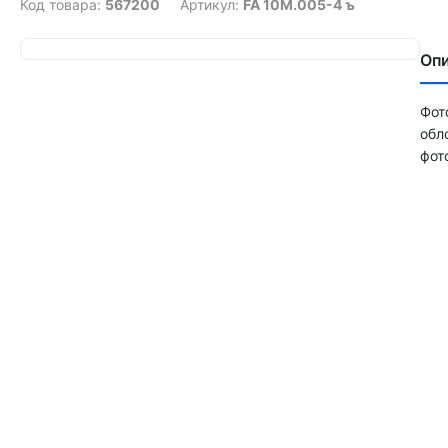
Код товара:
567200
Артикул:
FA 10М.005-4 ъ
Оп
Фот
обл
фот