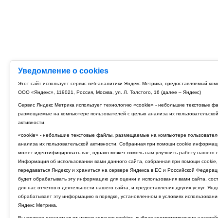
Уведомление о cookies
Этот сайт использует сервис веб-аналитики Яндекс Метрика, предоставляемый ко
ООО «Яндекс», 119021, Россия, Москва, ул. Л. Толстого, 16 (далее – Яндекс)
Сервис Яндекс Метрика использует технологию «cookie» - небольшие текстовые ф
размещаемые на компьютере пользователей с целью анализа их пользовательско
активности.
«cookie» - небольшие текстовые файлы, размещаемые на компьютере пользовател
анализа их пользовательской активности. Собранная при помощи cookie информац
может идентифицировать вас, однако может помочь нам улучшить работу нашего с
Информация об использовании вами данного сайта, собранная при помощи cookie,
передаваться Яндексу и храниться на сервере Яндекса в ЕС и Российской Федерац
будет обрабатывать эту информацию для оценки и использования вами сайта, сос
для нас отчетов о деятельности нашего сайта, и предоставления других услуг. Янд
обрабатывает эту информацию в порядке, установленном в условиях использовани
Яндекс Метрика.
Вы можете отказаться от использования cookies, выбрав соответствующие настрой