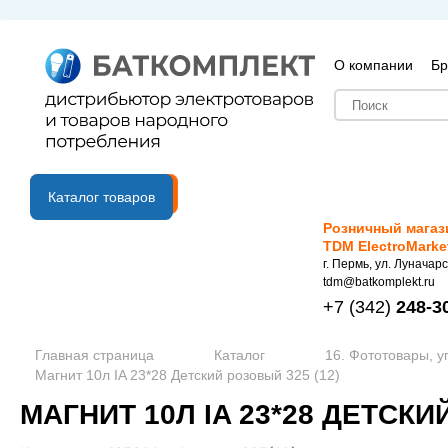
О компании
Бр
B2B портал
Каталог товаров
Розничный магаз
TDM ElectroMarke
г. Пермь, ул. Луначарс
tdm@batkomplekt.ru
+7
(342)
248-3
Главная страница
Каталог
16. Фототовары, у
Магнит 10л IA 23*28 Детский розовый 325 (12)
МАГНИТ 10Л IA 23*28 ДЕТСКИ