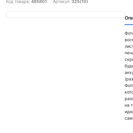
Код товара:
485801
Артикул:
325(10)
Оп
Фот
вос
лис
печ
скр
буд
акк
(ра
Фот
кот
раз
на 
иде
сам