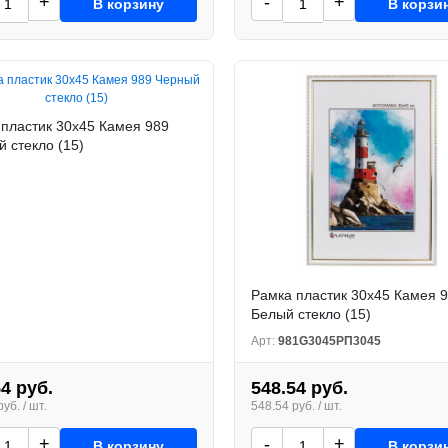
+
-
+
В корзину
В корзи
 пластик 30x45 Камея 989
 стекло (15)
Рамка пластик 30x45 Камея 
Белый стекло (15)
Арт:
981G3045РП3045
54 руб.
548.54 руб.
уб. / шт.
548.54 руб. / шт.
+
-
+
В корзину
В корзи