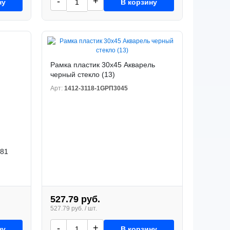
-
+
ну
В корзину
Рамка пластик 30x45 Акварель
черный стекло (13)
Арт:
1412-3118-1GРП3045
981
527.79 руб.
527.79 руб. / шт.
-
+
ну
В корзину