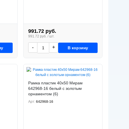
991.72 руб.
991.72 руб. / шт.
-
+
ну
В корзину
Рамка пластик 40x50 Мирам
642968-16 белый с золотым
орнаментом (6)
Арт:
642968-16