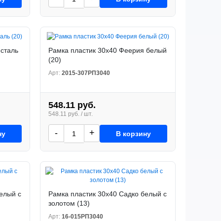
 сталь
Рамка пластик 30x40 Феерия белый
(20)
Арт:
2015-307РП3040
548.11 руб.
548.11 руб. / шт.
-
+
ну
В корзину
елый с
Рамка пластик 30x40 Садко белый с
золотом (13)
Арт:
16-015РП3040