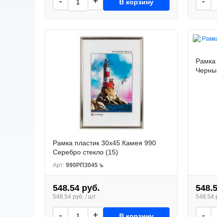
-
+
-
В корзину
Рамка
Черный
Рамка пластик 30x45 Камея 990
Серебро стекло (15)
Арт:
990РП3045 ъ
548.54 руб.
548.
548.54 руб. / шт.
548.54 р
-
+
-
В корзину