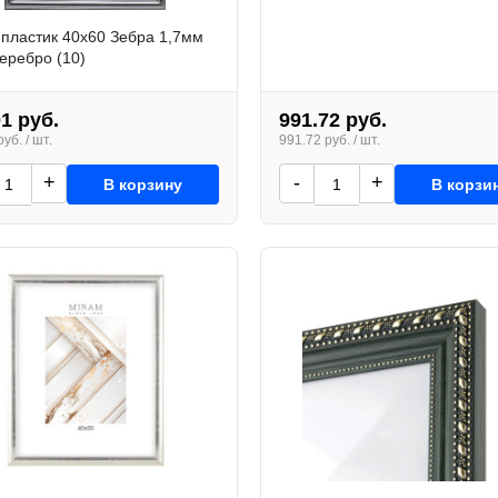
пластик 40x60 Зебра 1,7мм
еребро (10)
01 руб.
991.72 руб.
уб. / шт.
991.72 руб. / шт.
+
-
+
В корзину
В корзи