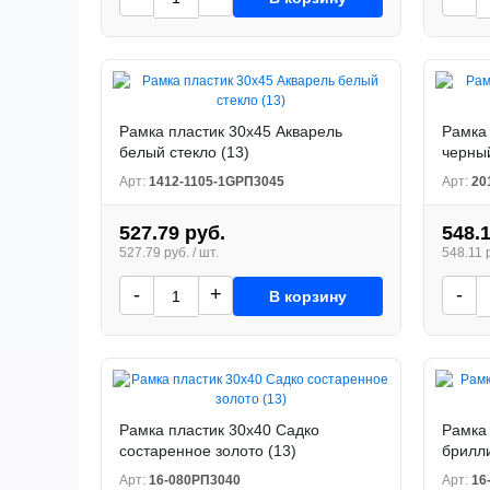
Рамка пластик 30x45 Акварель
Рамка
белый стекло (13)
черный
Арт:
1412-1105-1GРП3045
Арт:
20
527.79 руб.
548.1
527.79 руб. / шт.
548.11 р
-
+
-
В корзину
Рамка пластик 30x40 Садко
Рамка 
состаренное золото (13)
брилли
Арт:
16-080РП3040
Арт:
16