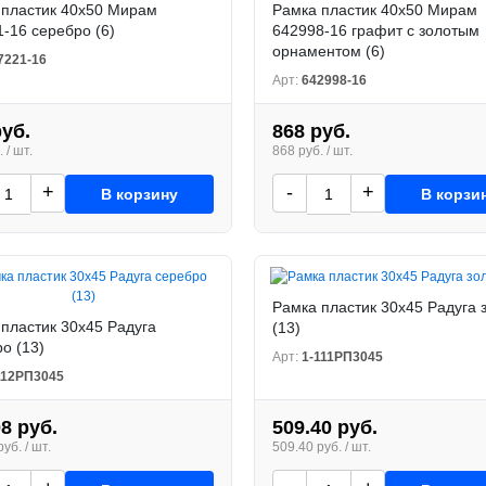
 пластик 40x50 Мирам
Рамка пластик 40x50 Мирам
-16 серебро (6)
642998-16 графит с золотым
орнаментом (6)
7221-16
Арт:
642998-16
руб.
868 руб.
 / шт.
868 руб. / шт.
+
-
+
В корзину
В корзи
Рамка пластик 30x45 Радуга 
пластик 30x45 Радуга
(13)
о (13)
Арт:
1-111РП3045
112РП3045
08 руб.
509.40 руб.
уб. / шт.
509.40 руб. / шт.