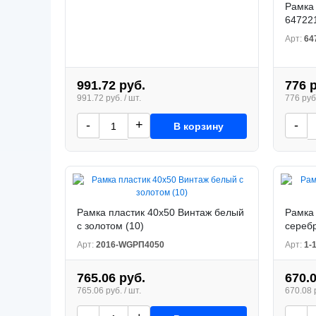
Рамка
647221
Арт:
64
991.72 руб.
776 
991.72 руб. / шт.
776 руб.
-
+
-
В корзину
Рамка пластик 40x50 Винтаж белый
Рамка 
с золотом (10)
серебр
Арт:
2016-WGРП4050
Арт:
1-
765.06 руб.
670.
765.06 руб. / шт.
670.08 р