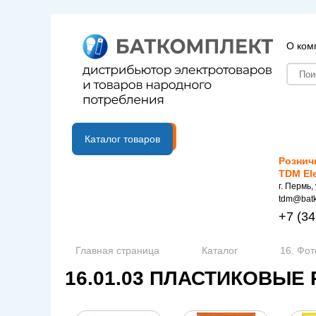
О ком
B2B портал
Каталог товаров
Рознич
TDM El
г. Пермь,
tdm@batk
+7
(34
Главная страница
Каталог
16. Фот
16.01.03 ПЛАСТИКОВЫЕ