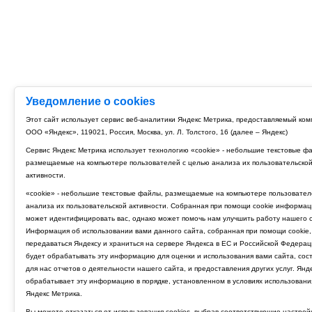
Уведомление о cookies
Этот сайт использует сервис веб-аналитики Яндекс Метрика, предоставляемый ко
ООО «Яндекс», 119021, Россия, Москва, ул. Л. Толстого, 16 (далее – Яндекс)
Сервис Яндекс Метрика использует технологию «cookie» - небольшие текстовые ф
размещаемые на компьютере пользователей с целью анализа их пользовательско
активности.
«cookie» - небольшие текстовые файлы, размещаемые на компьютере пользовател
анализа их пользовательской активности. Собранная при помощи cookie информац
может идентифицировать вас, однако может помочь нам улучшить работу нашего с
Информация об использовании вами данного сайта, собранная при помощи cookie,
передаваться Яндексу и храниться на сервере Яндекса в ЕС и Российской Федерац
будет обрабатывать эту информацию для оценки и использования вами сайта, сос
для нас отчетов о деятельности нашего сайта, и предоставления других услуг. Янд
обрабатывает эту информацию в порядке, установленном в условиях использовани
Яндекс Метрика.
Вы можете отказаться от использования cookies, выбрав соответствующие настрой