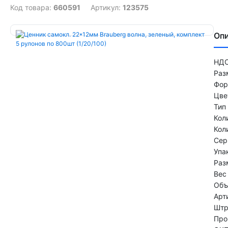
Код товара:
660591
Артикул:
123575
Оп
НДС
Раз
Фор
Цве
Тип
Кол
Кол
Сер
Упа
Раз
Вес 
Объ
Арт
Штр
Про