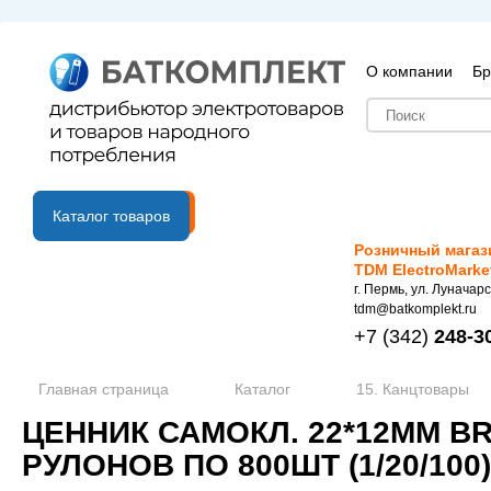
О компании
Бр
B2B портал
Каталог товаров
Розничный магаз
TDM ElectroMarke
г. Пермь, ул. Луначарс
tdm@batkomplekt.ru
+7
(342)
248-3
Главная страница
Каталог
15. Канцтовары
ЦЕННИК САМОКЛ. 22*12ММ B
РУЛОНОВ ПО 800ШТ (1/20/100)