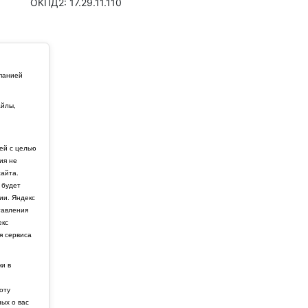
ОКПД2: 17.29.11.110
мпанией
айлы,
й
ей с целью
ия не
айта.
 будет
ии. Яндекс
тавления
екс
я сервиса
ки в
боту
ных о вас