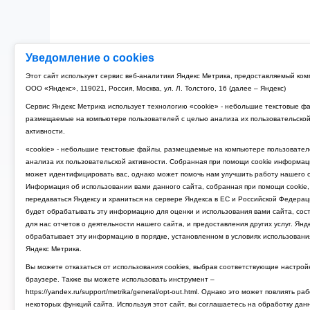
Уведомление о cookies
Этот сайт использует сервис веб-аналитики Яндекс Метрика, предоставляемый ко
ООО «Яндекс», 119021, Россия, Москва, ул. Л. Толстого, 16 (далее – Яндекс)
Сервис Яндекс Метрика использует технологию «cookie» - небольшие текстовые ф
размещаемые на компьютере пользователей с целью анализа их пользовательско
активности.
«cookie» - небольшие текстовые файлы, размещаемые на компьютере пользовател
анализа их пользовательской активности. Собранная при помощи cookie информац
может идентифицировать вас, однако может помочь нам улучшить работу нашего с
Информация об использовании вами данного сайта, собранная при помощи cookie,
передаваться Яндексу и храниться на сервере Яндекса в ЕС и Российской Федерац
будет обрабатывать эту информацию для оценки и использования вами сайта, сос
для нас отчетов о деятельности нашего сайта, и предоставления других услуг. Янд
обрабатывает эту информацию в порядке, установленном в условиях использовани
Яндекс Метрика.
Вы можете отказаться от использования cookies, выбрав соответствующие настрой
браузере. Также вы можете использовать инструмент –
https://yandex.ru/support/metrika/general/opt-out.html. Однако это может повлиять ра
некоторых функций сайта. Используя этот сайт, вы соглашаетесь на обработку дан