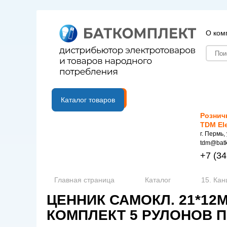
О ком
B2B портал
Каталог товаров
Рознич
TDM El
г. Пермь,
tdm@batk
+7
(34
Главная страница
Каталог
15. Ка
ЦЕННИК САМОКЛ. 21*1
КОМПЛЕКТ 5 РУЛОНОВ ПО