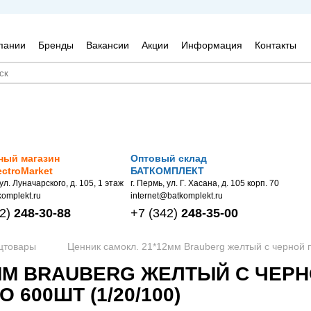
пании
Бренды
Вакансии
Акции
Информация
Контакты
ный магазин
Оптовый склад
ectroMarket
БАТКОМПЛЕКТ
 ул. Луначарского, д. 105, 1 этаж
г. Пермь, ул. Г. Хасана, д. 105 корп. 70
omplekt.ru
internet@batkomplekt.ru
2)
248-30-88
+7
(342)
248-35-00
нцтовары
Ценник самокл. 21*12мм Brauberg желтый с черной п
2ММ BRAUBERG ЖЕЛТЫЙ С ЧЕР
 600ШТ (1/20/100)