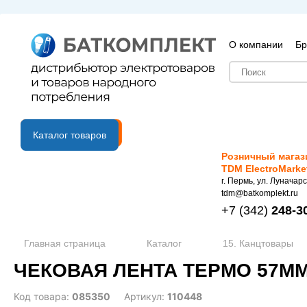
О компании
Бр
B2B портал
Каталог товаров
Розничный магаз
TDM ElectroMarke
г. Пермь, ул. Луначарс
tdm@batkomplekt.ru
+7
(342)
248-3
Главная страница
Каталог
15. Канцтовары
ЧЕКОВАЯ ЛЕНТА ТЕРМО 57ММ 2
Код товара:
085350
Артикул:
110448