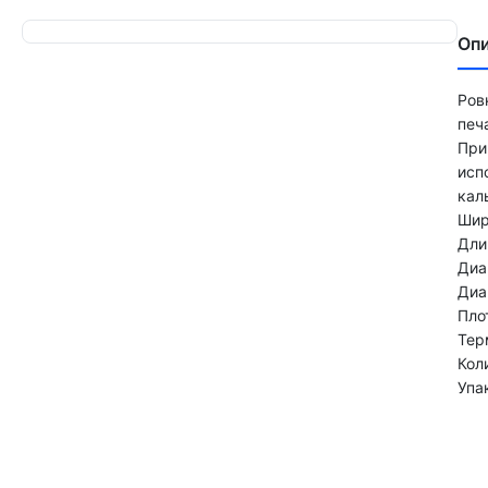
Оп
Ров
печ
При
исп
кал
Шир
Дли
Диа
Диа
Пло
Тер
Кол
Упа