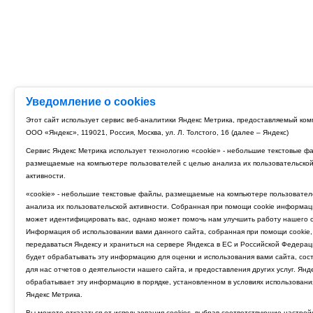
Уведомление о cookies
Этот сайт использует сервис веб-аналитики Яндекс Метрика, предоставляемый ко
ООО «Яндекс», 119021, Россия, Москва, ул. Л. Толстого, 16 (далее – Яндекс)
Сервис Яндекс Метрика использует технологию «cookie» - небольшие текстовые ф
размещаемые на компьютере пользователей с целью анализа их пользовательско
активности.
«cookie» - небольшие текстовые файлы, размещаемые на компьютере пользовател
анализа их пользовательской активности. Собранная при помощи cookie информац
может идентифицировать вас, однако может помочь нам улучшить работу нашего с
Информация об использовании вами данного сайта, собранная при помощи cookie,
передаваться Яндексу и храниться на сервере Яндекса в ЕС и Российской Федерац
будет обрабатывать эту информацию для оценки и использования вами сайта, сос
для нас отчетов о деятельности нашего сайта, и предоставления других услуг. Янд
обрабатывает эту информацию в порядке, установленном в условиях использовани
Яндекс Метрика.
Вы можете отказаться от использования cookies, выбрав соответствующие настрой