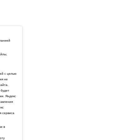
мпанией
айлы,
й
ей с целью
ия не
айта.
 будет
ии. Яндекс
тавления
екс
я сервиса
ки в
боту