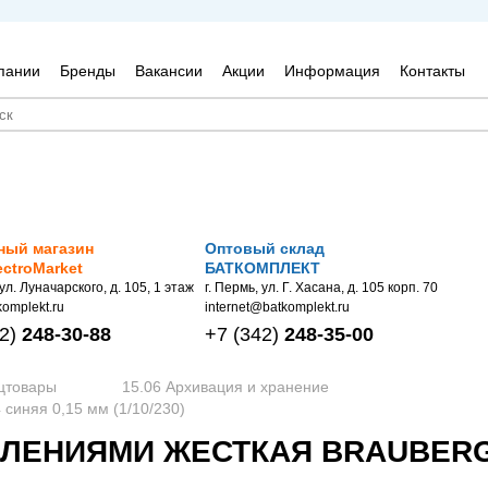
пании
Бренды
Вакансии
Акции
Информация
Контакты
ный магазин
Оптовый склад
ectroMarket
БАТКОМПЛЕКТ
 ул. Луначарского, д. 105, 1 этаж
г. Пермь, ул. Г. Хасана, д. 105 корп. 70
omplekt.ru
internet@batkomplekt.ru
2)
248-30-88
+7
(342)
248-35-00
нцтовары
15.06 Архивация и хранение
 синяя 0,15 мм (1/10/230)
ЕЛЕНИЯМИ ЖЕСТКАЯ BRAUBERG 