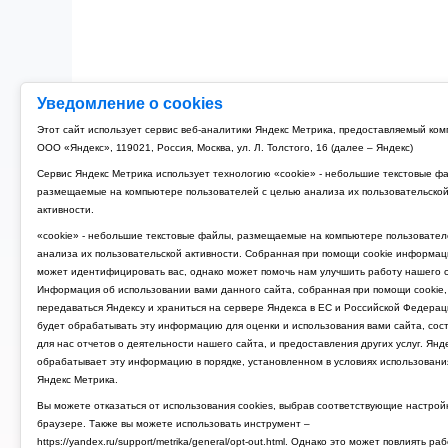
Уведомление о cookies
Этот сайт использует сервис веб-аналитики Яндекс Метрика, предоставляемый ко
ООО «Яндекс», 119021, Россия, Москва, ул. Л. Толстого, 16 (далее – Яндекс)
Сервис Яндекс Метрика использует технологию «cookie» - небольшие текстовые ф
размещаемые на компьютере пользователей с целью анализа их пользовательско
активности.
«cookie» - небольшие текстовые файлы, размещаемые на компьютере пользовател
анализа их пользовательской активности. Собранная при помощи cookie информац
может идентифицировать вас, однако может помочь нам улучшить работу нашего с
Информация об использовании вами данного сайта, собранная при помощи cookie,
передаваться Яндексу и храниться на сервере Яндекса в ЕС и Российской Федерац
будет обрабатывать эту информацию для оценки и использования вами сайта, сос
для нас отчетов о деятельности нашего сайта, и предоставления других услуг. Янд
обрабатывает эту информацию в порядке, установленном в условиях использовани
Яндекс Метрика.
Вы можете отказаться от использования cookies, выбрав соответствующие настрой
браузере. Также вы можете использовать инструмент –
https://yandex.ru/support/metrika/general/opt-out.html. Однако это может повлиять ра