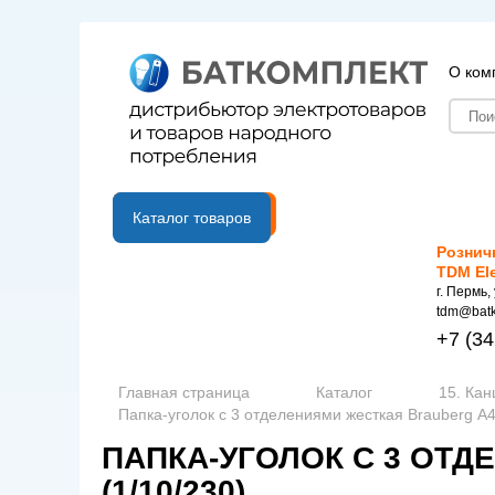
О ком
B2B портал
Каталог товаров
Рознич
TDM El
г. Пермь,
tdm@batk
+7
(34
Главная страница
Каталог
15. Ка
Папка-уголок с 3 отделениями жесткая Brauberg А4
ПАПКА-УГОЛОК С 3 ОТД
(1/10/230)