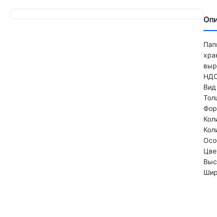
Оп
Пап
хра
выр
НДС
Вид
Тол
Фор
Кол
Кол
Осо
Цве
Выс
Шир