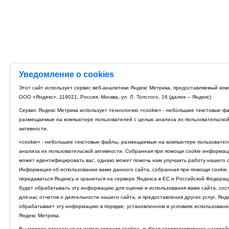
Уведомление о cookies
Этот сайт использует сервис веб-аналитики Яндекс Метрика, предоставляемый ко
ООО «Яндекс», 119021, Россия, Москва, ул. Л. Толстого, 16 (далее – Яндекс)
Сервис Яндекс Метрика использует технологию «cookie» - небольшие текстовые ф
размещаемые на компьютере пользователей с целью анализа их пользовательско
активности.
«cookie» - небольшие текстовые файлы, размещаемые на компьютере пользовател
анализа их пользовательской активности. Собранная при помощи cookie информац
может идентифицировать вас, однако может помочь нам улучшить работу нашего с
Информация об использовании вами данного сайта, собранная при помощи cookie,
передаваться Яндексу и храниться на сервере Яндекса в ЕС и Российской Федерац
будет обрабатывать эту информацию для оценки и использования вами сайта, сос
для нас отчетов о деятельности нашего сайта, и предоставления других услуг. Янд
обрабатывает эту информацию в порядке, установленном в условиях использовани
Яндекс Метрика.
Вы можете отказаться от использования cookies, выбрав соответствующие настрой