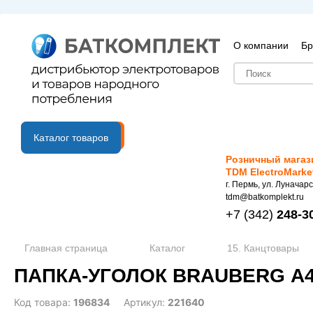
О компании
Бр
B2B портал
Каталог товаров
Розничный магаз
TDM ElectroMarke
г. Пермь, ул. Луначарс
tdm@batkomplekt.ru
+7
(342)
248-3
Главная страница
Каталог
15. Канцтовары
ПАПКА-УГОЛОК BRAUBERG А4 
Код товара:
196834
Артикул:
221640