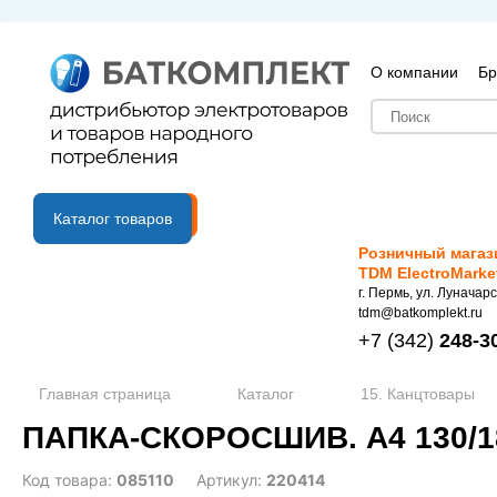
О компании
Бр
B2B портал
Каталог товаров
Розничный магаз
TDM ElectroMarke
г. Пермь, ул. Луначарс
tdm@batkomplekt.ru
+7
(342)
248-3
Главная страница
Каталог
15. Канцтовары
ПАПКА-СКОРОСШИВ. А4 130/1
Код товара:
085110
Артикул:
220414