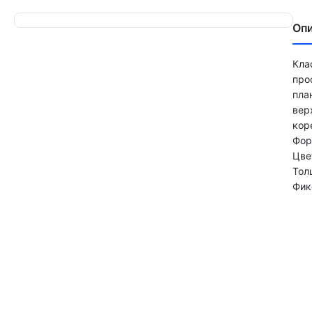
Оп
Кла
про
пла
вер
кор
Фор
Цве
Тол
Фик