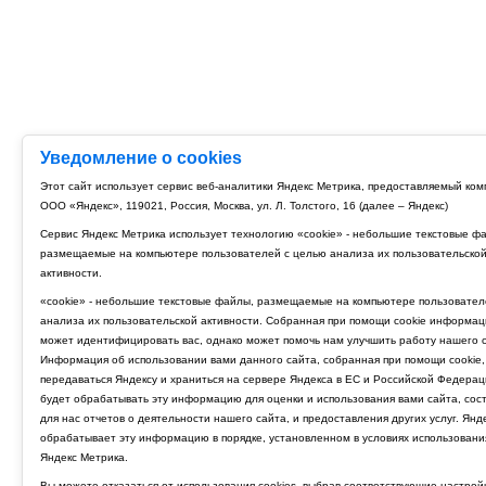
Уведомление о cookies
Этот сайт использует сервис веб-аналитики Яндекс Метрика, предоставляемый ко
ООО «Яндекс», 119021, Россия, Москва, ул. Л. Толстого, 16 (далее – Яндекс)
Сервис Яндекс Метрика использует технологию «cookie» - небольшие текстовые ф
размещаемые на компьютере пользователей с целью анализа их пользовательско
активности.
«cookie» - небольшие текстовые файлы, размещаемые на компьютере пользовател
анализа их пользовательской активности. Собранная при помощи cookie информац
может идентифицировать вас, однако может помочь нам улучшить работу нашего с
Информация об использовании вами данного сайта, собранная при помощи cookie,
передаваться Яндексу и храниться на сервере Яндекса в ЕС и Российской Федерац
будет обрабатывать эту информацию для оценки и использования вами сайта, сос
для нас отчетов о деятельности нашего сайта, и предоставления других услуг. Янд
обрабатывает эту информацию в порядке, установленном в условиях использовани
Яндекс Метрика.
Вы можете отказаться от использования cookies, выбрав соответствующие настрой