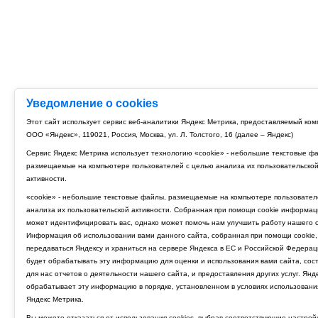
Уведомление о cookies
Этот сайт использует сервис веб-аналитики Яндекс Метрика, предоставляемый ко
ООО «Яндекс», 119021, Россия, Москва, ул. Л. Толстого, 16 (далее – Яндекс)
Сервис Яндекс Метрика использует технологию «cookie» - небольшие текстовые ф
размещаемые на компьютере пользователей с целью анализа их пользовательско
активности.
«cookie» - небольшие текстовые файлы, размещаемые на компьютере пользовател
анализа их пользовательской активности. Собранная при помощи cookie информац
может идентифицировать вас, однако может помочь нам улучшить работу нашего с
Информация об использовании вами данного сайта, собранная при помощи cookie,
передаваться Яндексу и храниться на сервере Яндекса в ЕС и Российской Федерац
будет обрабатывать эту информацию для оценки и использования вами сайта, сос
для нас отчетов о деятельности нашего сайта, и предоставления других услуг. Янд
обрабатывает эту информацию в порядке, установленном в условиях использовани
Яндекс Метрика.
Вы можете отказаться от использования cookies, выбрав соответствующие настрой