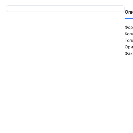
Оп
Фор
Кол
Тол
Ори
Фак