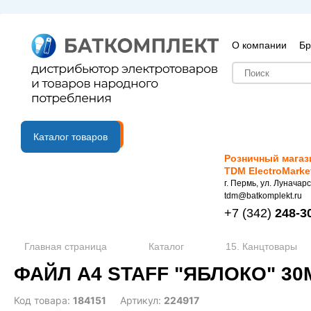
О компании
Бр
B2B портал
Каталог товаров
Розничный магаз
TDM ElectroMarke
г. Пермь, ул. Луначарс
tdm@batkomplekt.ru
+7
(342)
248-3
Главная страница
Каталог
15. Канцтовары
ФАЙЛ А4 STAFF "ЯБЛОКО" 30
Код товара:
184151
Артикул:
224917