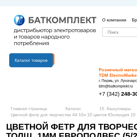
О компании
Бр
B2B портал
Каталог товаров
Розничный магаз
TDM ElectroMarke
г. Пермь, ул. Луначарс
tdm@batkomplekt.ru
+7
(342)
248-3
Главная страница
Каталог
15. Канцтовары
Цветной фетр для творчества А4 10л 10 цветов Юнландия 10
ЦВЕТНОЙ ФЕТР ДЛЯ ТВОРЧЕС
ТОЛЩ. 1ММ ЕВРОПОДВЕС (5/2