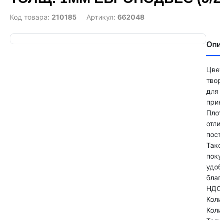
Код товара:
210185
Артикул:
662048
Оп
Цве
тво
для
при
Пло
отл
пос
Так
пок
удо
бла
НДС
Кол
Кол