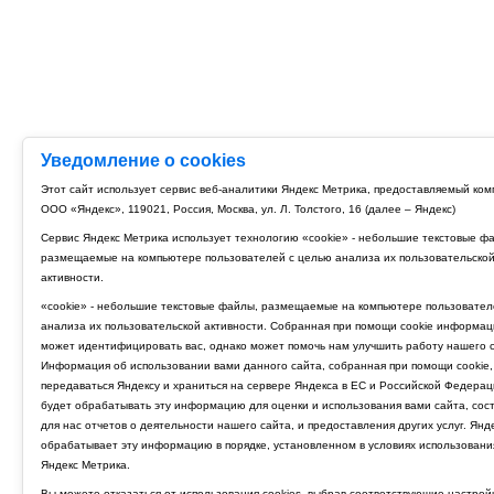
Уведомление о cookies
Этот сайт использует сервис веб-аналитики Яндекс Метрика, предоставляемый ко
ООО «Яндекс», 119021, Россия, Москва, ул. Л. Толстого, 16 (далее – Яндекс)
Сервис Яндекс Метрика использует технологию «cookie» - небольшие текстовые ф
размещаемые на компьютере пользователей с целью анализа их пользовательско
активности.
«cookie» - небольшие текстовые файлы, размещаемые на компьютере пользовател
анализа их пользовательской активности. Собранная при помощи cookie информац
может идентифицировать вас, однако может помочь нам улучшить работу нашего с
Информация об использовании вами данного сайта, собранная при помощи cookie,
передаваться Яндексу и храниться на сервере Яндекса в ЕС и Российской Федерац
будет обрабатывать эту информацию для оценки и использования вами сайта, сос
для нас отчетов о деятельности нашего сайта, и предоставления других услуг. Янд
обрабатывает эту информацию в порядке, установленном в условиях использовани
Яндекс Метрика.
Вы можете отказаться от использования cookies, выбрав соответствующие настрой