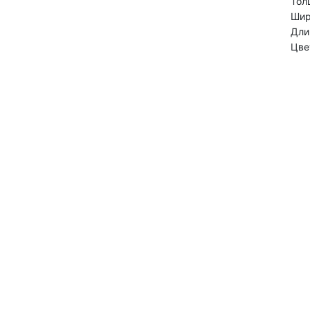
Тол
Шир
Дли
Цве