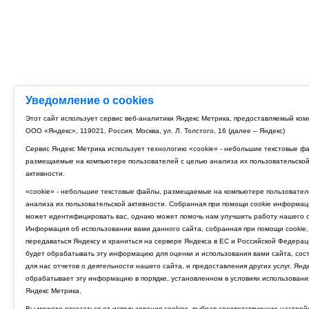
Уведомление о cookies
Этот сайт использует сервис веб-аналитики Яндекс Метрика, предоставляемый ко
ООО «Яндекс», 119021, Россия, Москва, ул. Л. Толстого, 16 (далее – Яндекс)
Сервис Яндекс Метрика использует технологию «cookie» - небольшие текстовые ф
размещаемые на компьютере пользователей с целью анализа их пользовательско
активности.
«cookie» - небольшие текстовые файлы, размещаемые на компьютере пользовател
анализа их пользовательской активности. Собранная при помощи cookie информац
может идентифицировать вас, однако может помочь нам улучшить работу нашего с
Информация об использовании вами данного сайта, собранная при помощи cookie,
передаваться Яндексу и храниться на сервере Яндекса в ЕС и Российской Федерац
будет обрабатывать эту информацию для оценки и использования вами сайта, сос
для нас отчетов о деятельности нашего сайта, и предоставления других услуг. Янд
обрабатывает эту информацию в порядке, установленном в условиях использовани
Яндекс Метрика.
Вы можете отказаться от использования cookies, выбрав соответствующие настрой