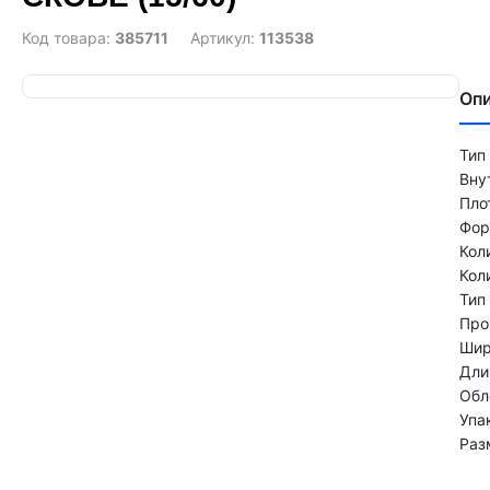
Код товара:
385711
Артикул:
113538
Оп
Тип
Вну
Пло
Фор
Кол
Кол
Тип
Про
Шир
Дли
Обл
Упа
Раз