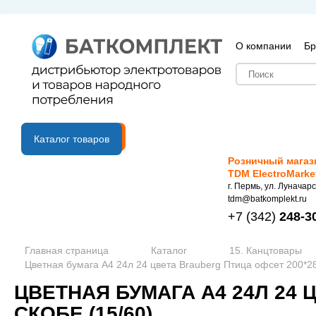
О компании
Бр
B2B портал
Каталог товаров
Розничный магаз
TDM ElectroMarke
г. Пермь, ул. Луначарс
tdm@batkomplekt.ru
+7
(342)
248-3
Главная страница
Каталог
15. Канцтовары
Цветная бумага А4 24л 24 цвета Brauberg Птица офсет 200*28
ЦВЕТНАЯ БУМАГА А4 24Л 24
СКОБЕ (15/60)