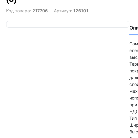
Код товара:
217796
Артикул:
126101
Оп
Сам
эле
выс
Тер
пок
дал
сло
мех
исп
при
НДС
Тип
Шир
Выс