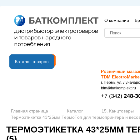
О компании
Бр
B2B портал
Каталог товаров
Розничный магаз
TDM ElectroMarke
г. Пермь, ул. Луначарс
tdm@batkomplekt.ru
+7
(342)
248-3
Главная страница
Каталог
15. Канцтовары
Термоэтикетка 43*25мм ТермоТоп для термопринтера и весов 
ТЕРМОЭТИКЕТКА 43*25ММ ТЕ
(5)