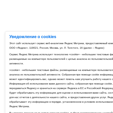
Уведомление о cookies
Этот сайт использует сервис веб-аналитики Яндекс Метрика, предоставляемый ко
ООО «Яндекс», 119021, Россия, Москва, ул. Л. Толстого, 16 (далее – Яндекс)
Сервис Яндекс Метрика использует технологию «cookie» - небольшие текстовые ф
размещаемые на компьютере пользователей с целью анализа их пользовательско
активности.
«cookie» - небольшие текстовые файлы, размещаемые на компьютере пользовател
анализа их пользовательской активности. Собранная при помощи cookie информац
может идентифицировать вас, однако может помочь нам улучшить работу нашего с
Информация об использовании вами данного сайта, собранная при помощи cookie,
передаваться Яндексу и храниться на сервере Яндекса в ЕС и Российской Федерац
будет обрабатывать эту информацию для оценки и использования вами сайта, сос
для нас отчетов о деятельности нашего сайта, и предоставления других услуг. Янд
обрабатывает эту информацию в порядке, установленном в условиях использовани
Яндекс Метрика.
Вы можете отказаться от использования cookies, выбрав соответствующие настрой