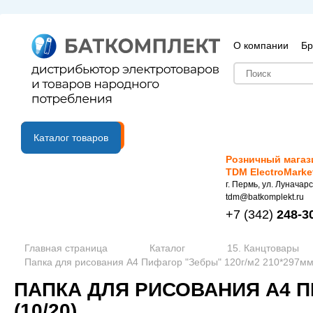
О компании
Бр
B2B портал
Каталог товаров
Розничный магаз
TDM ElectroMarke
г. Пермь, ул. Луначарс
tdm@batkomplekt.ru
+7
(342)
248-3
Главная страница
Каталог
15. Канцтовары
Папка для рисования А4 Пифагор "Зебры" 120г/м2 210*297мм 
ПАПКА ДЛЯ РИСОВАНИЯ А4 ПИ
(10/20)