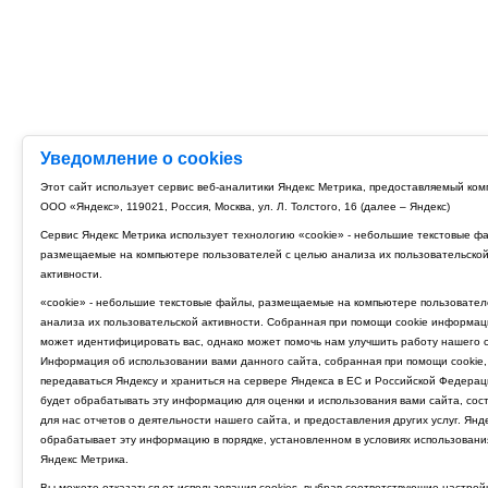
Уведомление о cookies
Этот сайт использует сервис веб-аналитики Яндекс Метрика, предоставляемый ко
ООО «Яндекс», 119021, Россия, Москва, ул. Л. Толстого, 16 (далее – Яндекс)
Сервис Яндекс Метрика использует технологию «cookie» - небольшие текстовые ф
размещаемые на компьютере пользователей с целью анализа их пользовательско
активности.
«cookie» - небольшие текстовые файлы, размещаемые на компьютере пользовател
анализа их пользовательской активности. Собранная при помощи cookie информац
может идентифицировать вас, однако может помочь нам улучшить работу нашего с
Информация об использовании вами данного сайта, собранная при помощи cookie,
передаваться Яндексу и храниться на сервере Яндекса в ЕС и Российской Федерац
будет обрабатывать эту информацию для оценки и использования вами сайта, сос
для нас отчетов о деятельности нашего сайта, и предоставления других услуг. Янд
обрабатывает эту информацию в порядке, установленном в условиях использовани
Яндекс Метрика.
Вы можете отказаться от использования cookies, выбрав соответствующие настрой