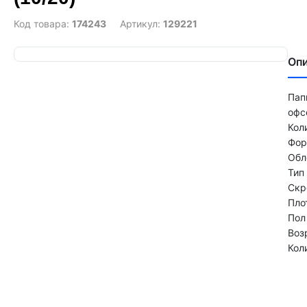
Код товара:
174243
Артикул:
129221
Оп
Пап
офс
Кол
Фор
Обл
Тип
Скр
Пло
Пол
Воз
Кол