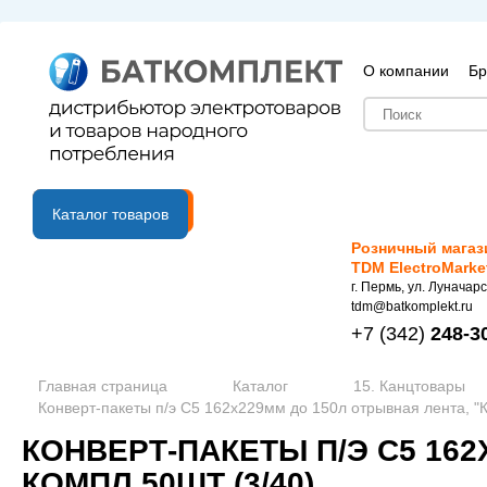
О компании
Бр
B2B портал
Каталог товаров
Розничный магаз
TDM ElectroMarke
г. Пермь, ул. Луначарс
tdm@batkomplekt.ru
+7
(342)
248-3
Главная страница
Каталог
15. Канцтовары
Конверт-пакеты п/э С5 162х229мм до 150л отрывная лента, "К
КОНВЕРТ-ПАКЕТЫ П/Э С5 162
КОМПЛ 50ШТ (3/40)