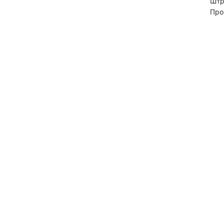
Штр
Про