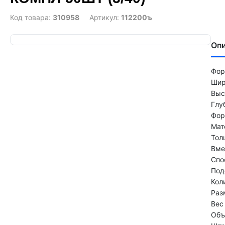
Код товара:
310958
Артикул:
112200ъ
Оп
Фор
Шир
Выс
Глу
Фор
Мат
Тол
Вме
Спо
Под
Кол
Раз
Вес 
Объ