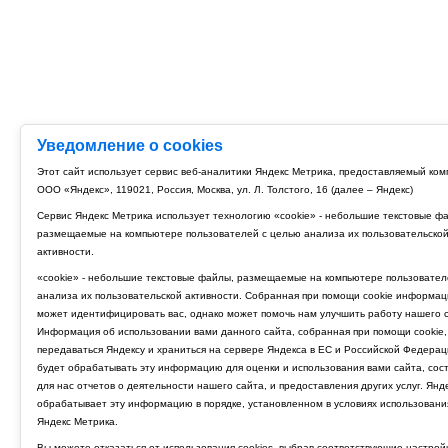
Уведомление о cookies
Этот сайт использует сервис веб-аналитики Яндекс Метрика, предоставляемый ко
ООО «Яндекс», 119021, Россия, Москва, ул. Л. Толстого, 16 (далее – Яндекс)
Сервис Яндекс Метрика использует технологию «cookie» - небольшие текстовые ф
размещаемые на компьютере пользователей с целью анализа их пользовательско
активности.
«cookie» - небольшие текстовые файлы, размещаемые на компьютере пользовател
анализа их пользовательской активности. Собранная при помощи cookie информац
может идентифицировать вас, однако может помочь нам улучшить работу нашего с
Информация об использовании вами данного сайта, собранная при помощи cookie,
передаваться Яндексу и храниться на сервере Яндекса в ЕС и Российской Федерац
будет обрабатывать эту информацию для оценки и использования вами сайта, сос
для нас отчетов о деятельности нашего сайта, и предоставления других услуг. Янд
обрабатывает эту информацию в порядке, установленном в условиях использовани
Яндекс Метрика.
Вы можете отказаться от использования cookies, выбрав соответствующие настрой