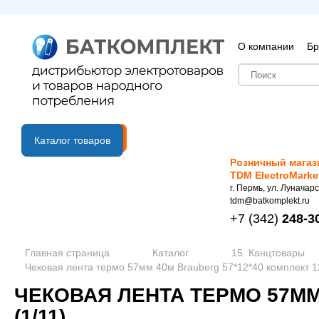
О компании
Бр
B2B портал
Каталог товаров
Розничный магаз
TDM ElectroMarke
г. Пермь, ул. Луначарс
tdm@batkomplekt.ru
+7
(342)
248-3
Главная страница
Каталог
15. Канцтовары
Чековая лента термо 57мм 40м Brauberg 57*12*40 комплект 12
ЧЕКОВАЯ ЛЕНТА ТЕРМО 57ММ
(1/11)