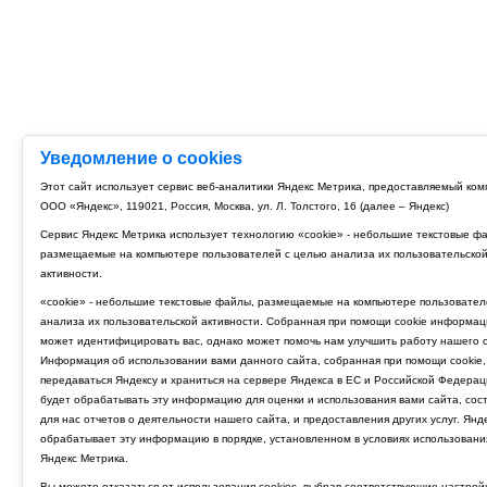
Уведомление о cookies
Этот сайт использует сервис веб-аналитики Яндекс Метрика, предоставляемый ко
ООО «Яндекс», 119021, Россия, Москва, ул. Л. Толстого, 16 (далее – Яндекс)
Сервис Яндекс Метрика использует технологию «cookie» - небольшие текстовые ф
размещаемые на компьютере пользователей с целью анализа их пользовательско
активности.
«cookie» - небольшие текстовые файлы, размещаемые на компьютере пользовател
анализа их пользовательской активности. Собранная при помощи cookie информац
может идентифицировать вас, однако может помочь нам улучшить работу нашего с
Информация об использовании вами данного сайта, собранная при помощи cookie,
передаваться Яндексу и храниться на сервере Яндекса в ЕС и Российской Федерац
будет обрабатывать эту информацию для оценки и использования вами сайта, сос
для нас отчетов о деятельности нашего сайта, и предоставления других услуг. Янд
обрабатывает эту информацию в порядке, установленном в условиях использовани
Яндекс Метрика.
Вы можете отказаться от использования cookies, выбрав соответствующие настрой