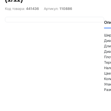
Код товара:
441436
Артикул:
110886
Оп
Шир
Диа
Дли
Диа
Пло
Тер
Нал
Цве
Кол
Упа
Раз