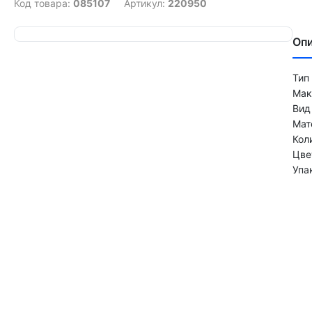
Код товара:
085107
Артикул:
220950
Оп
Тип
Мак
Вид
Мат
Кол
Цве
Упа