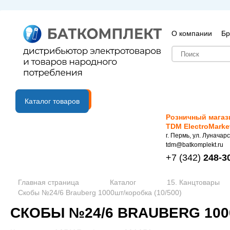
О компании
Бр
B2B портал
Каталог товаров
Розничный магаз
TDM ElectroMarke
г. Пермь, ул. Луначарс
tdm@batkomplekt.ru
+7
(342)
248-3
Главная страница
Каталог
15. Канцтовары
Скобы №24/6 Brauberg 1000шт/коробка (10/500)
СКОБЫ №24/6 BRAUBERG 1000