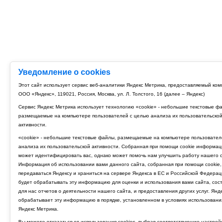
Уведомление о cookies
Этот сайт использует сервис веб-аналитики Яндекс Метрика, предоставляемый ко
ООО «Яндекс», 119021, Россия, Москва, ул. Л. Толстого, 16 (далее – Яндекс)
Сервис Яндекс Метрика использует технологию «cookie» - небольшие текстовые ф
размещаемые на компьютере пользователей с целью анализа их пользовательско
активности.
«cookie» - небольшие текстовые файлы, размещаемые на компьютере пользовател
анализа их пользовательской активности. Собранная при помощи cookie информац
может идентифицировать вас, однако может помочь нам улучшить работу нашего с
Информация об использовании вами данного сайта, собранная при помощи cookie,
передаваться Яндексу и храниться на сервере Яндекса в ЕС и Российской Федерац
будет обрабатывать эту информацию для оценки и использования вами сайта, сос
для нас отчетов о деятельности нашего сайта, и предоставления других услуг. Янд
обрабатывает эту информацию в порядке, установленном в условиях использовани
Яндекс Метрика.
Вы можете отказаться от использования cookies, выбрав соответствующие настрой