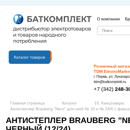
О компании
Бр
B2B портал
Каталог товаров
Розничный магаз
TDM ElectroMarke
г. Пермь, ул. Луначарс
tdm@batkomplekt.ru
+7
(342)
248-3
Главная страница
Каталог
15. Канцтовары
Антистеплер Brauberg "Nero" для скоб № 10 и № 24/6 с фикса
АНТИСТЕПЛЕР BRAUBERG "NE
ЧЕРНЫЙ (12/24)