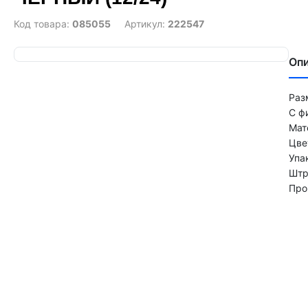
Код товара:
085055
Артикул:
222547
Оп
Раз
С ф
Мат
Цве
Упа
Штр
Про