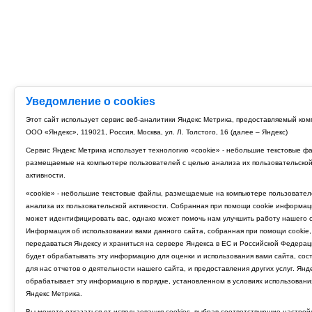
Уведомление о cookies
Этот сайт использует сервис веб-аналитики Яндекс Метрика, предоставляемый ко
ООО «Яндекс», 119021, Россия, Москва, ул. Л. Толстого, 16 (далее – Яндекс)
Сервис Яндекс Метрика использует технологию «cookie» - небольшие текстовые ф
размещаемые на компьютере пользователей с целью анализа их пользовательско
активности.
«cookie» - небольшие текстовые файлы, размещаемые на компьютере пользовател
анализа их пользовательской активности. Собранная при помощи cookie информац
может идентифицировать вас, однако может помочь нам улучшить работу нашего с
Информация об использовании вами данного сайта, собранная при помощи cookie,
передаваться Яндексу и храниться на сервере Яндекса в ЕС и Российской Федерац
будет обрабатывать эту информацию для оценки и использования вами сайта, сос
для нас отчетов о деятельности нашего сайта, и предоставления других услуг. Янд
обрабатывает эту информацию в порядке, установленном в условиях использовани
Яндекс Метрика.
Вы можете отказаться от использования cookies, выбрав соответствующие настрой