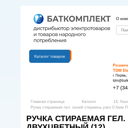
О ком
B2B портал
Каталог товаров
Рознич
TDM El
г. Пермь,
tdm@batk
+7
(34
Главная страница
Каталог
15. Ка
Ручка стираемая гел. синий стержень узел 0.5мм 
РУЧКА СТИРАЕМАЯ ГЕЛ.
ДВУХЦВЕТНЫЙ (12)