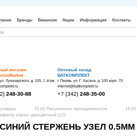
пании
Бренды
Вакансии
Акции
Информация
Контакты
ный магазин
Оптовый склад
ectroMarket
БАТКОМПЛЕКТ
 ул. Луначарского, д. 105, 1 этаж
г. Пермь, ул. Г. Хасана, д. 105 корп. 70
omplekt.ru
internet@batkomplekt.ru
2)
248-30-88
+7
(342)
248-35-00
нцтовары
15.01 Письменные принадлежности
15.01
Пифагор корпус двухцветный (12)
 СИНИЙ СТЕРЖЕНЬ УЗЕЛ 0.5М