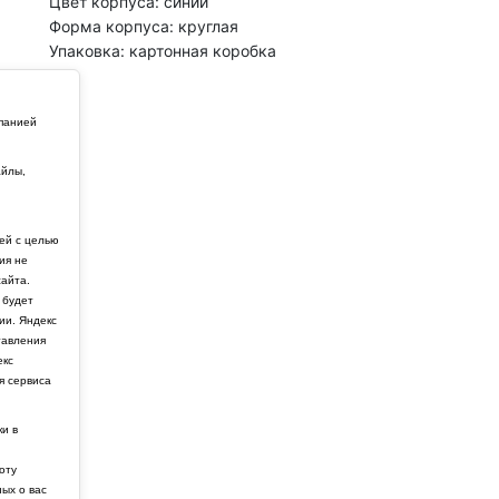
Цвет корпуса: синий
Форма корпуса: круглая
Упаковка: картонная коробка
мпанией
айлы,
й
ей с целью
ия не
айта.
 будет
ии. Яндекс
тавления
екс
я сервиса
ки в
боту
ных о вас