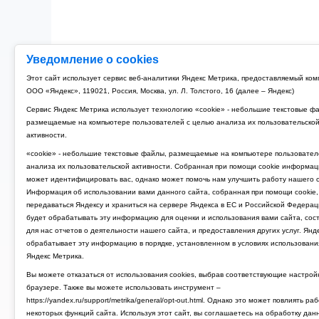
Уведомление о cookies
Этот сайт использует сервис веб-аналитики Яндекс Метрика, предоставляемый ко
ООО «Яндекс», 119021, Россия, Москва, ул. Л. Толстого, 16 (далее – Яндекс)
Сервис Яндекс Метрика использует технологию «cookie» - небольшие текстовые ф
размещаемые на компьютере пользователей с целью анализа их пользовательско
активности.
«cookie» - небольшие текстовые файлы, размещаемые на компьютере пользовател
анализа их пользовательской активности. Собранная при помощи cookie информац
может идентифицировать вас, однако может помочь нам улучшить работу нашего с
Информация об использовании вами данного сайта, собранная при помощи cookie,
передаваться Яндексу и храниться на сервере Яндекса в ЕС и Российской Федерац
будет обрабатывать эту информацию для оценки и использования вами сайта, сос
для нас отчетов о деятельности нашего сайта, и предоставления других услуг. Янд
обрабатывает эту информацию в порядке, установленном в условиях использовани
Яндекс Метрика.
Вы можете отказаться от использования cookies, выбрав соответствующие настрой
браузере. Также вы можете использовать инструмент –
https://yandex.ru/support/metrika/general/opt-out.html. Однако это может повлиять ра
некоторых функций сайта. Используя этот сайт, вы соглашаетесь на обработку дан