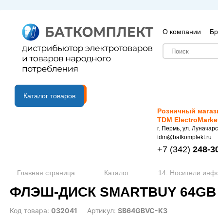
О компании
Бр
B2B портал
Каталог товаров
Розничный магаз
TDM ElectroMarke
г. Пермь, ул. Луначарс
tdm@batkomplekt.ru
+7
(342)
248-3
Главная страница
Каталог
14. Носители ин
ФЛЭШ-ДИСК SMARTBUY 64GB 
Код товара:
032041
Артикул:
SB64GBVC-K3