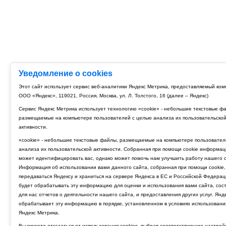
Уведомление о cookies
Этот сайт использует сервис веб-аналитики Яндекс Метрика, предоставляемый ко
ООО «Яндекс», 119021, Россия, Москва, ул. Л. Толстого, 16 (далее – Яндекс)
Сервис Яндекс Метрика использует технологию «cookie» - небольшие текстовые ф
размещаемые на компьютере пользователей с целью анализа их пользовательско
активности.
«cookie» - небольшие текстовые файлы, размещаемые на компьютере пользовател
анализа их пользовательской активности. Собранная при помощи cookie информац
может идентифицировать вас, однако может помочь нам улучшить работу нашего с
Информация об использовании вами данного сайта, собранная при помощи cookie,
передаваться Яндексу и храниться на сервере Яндекса в ЕС и Российской Федерац
будет обрабатывать эту информацию для оценки и использования вами сайта, сос
для нас отчетов о деятельности нашего сайта, и предоставления других услуг. Янд
обрабатывает эту информацию в порядке, установленном в условиях использовани
Яндекс Метрика.
Вы можете отказаться от использования cookies, выбрав соответствующие настрой