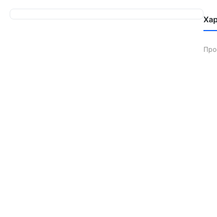
Ха
Про