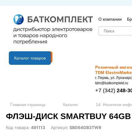
О компании
Бр
B2B портал
Каталог товаров
Розничный магаз
TDM ElectroMarke
г. Пермь, ул. Луначарс
tdm@batkomplekt.ru
+7
(342)
248-3
Главная страница
Каталог
14. Носители ин
ФЛЭШ-ДИСК SMARTBUY 64GB 
Код товара:
491113
Артикул:
SB064GB3TWR