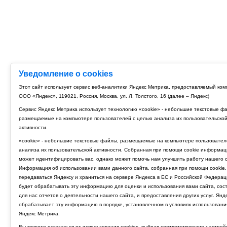
Уведомление о cookies
Этот сайт использует сервис веб-аналитики Яндекс Метрика, предоставляемый ко
ООО «Яндекс», 119021, Россия, Москва, ул. Л. Толстого, 16 (далее – Яндекс)
Сервис Яндекс Метрика использует технологию «cookie» - небольшие текстовые ф
размещаемые на компьютере пользователей с целью анализа их пользовательско
активности.
«cookie» - небольшие текстовые файлы, размещаемые на компьютере пользовател
анализа их пользовательской активности. Собранная при помощи cookie информац
может идентифицировать вас, однако может помочь нам улучшить работу нашего с
Информация об использовании вами данного сайта, собранная при помощи cookie,
передаваться Яндексу и храниться на сервере Яндекса в ЕС и Российской Федерац
будет обрабатывать эту информацию для оценки и использования вами сайта, сос
для нас отчетов о деятельности нашего сайта, и предоставления других услуг. Янд
обрабатывает эту информацию в порядке, установленном в условиях использовани
Яндекс Метрика.
Вы можете отказаться от использования cookies, выбрав соответствующие настрой