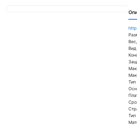
Оп
http
Раз
Вес,
Вид
Кон
Защ
Мак
Мак
Тип
Осн
Пла
Сро
Стр
Тип
Мат