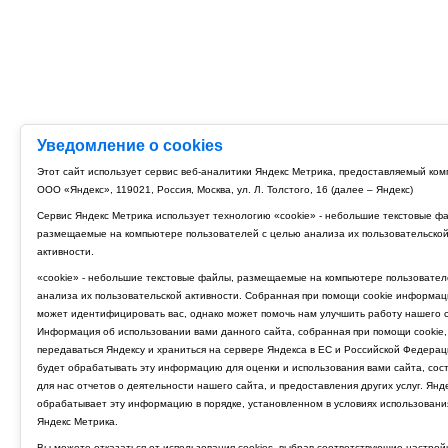
Уведомление о cookies
Этот сайт использует сервис веб-аналитики Яндекс Метрика, предоставляемый ко
ООО «Яндекс», 119021, Россия, Москва, ул. Л. Толстого, 16 (далее – Яндекс)
Сервис Яндекс Метрика использует технологию «cookie» - небольшие текстовые ф
размещаемые на компьютере пользователей с целью анализа их пользовательско
активности.
«cookie» - небольшие текстовые файлы, размещаемые на компьютере пользовател
анализа их пользовательской активности. Собранная при помощи cookie информац
может идентифицировать вас, однако может помочь нам улучшить работу нашего с
Информация об использовании вами данного сайта, собранная при помощи cookie,
передаваться Яндексу и храниться на сервере Яндекса в ЕС и Российской Федерац
будет обрабатывать эту информацию для оценки и использования вами сайта, сос
для нас отчетов о деятельности нашего сайта, и предоставления других услуг. Янд
обрабатывает эту информацию в порядке, установленном в условиях использовани
Яндекс Метрика.
Вы можете отказаться от использования cookies, выбрав соответствующие настрой