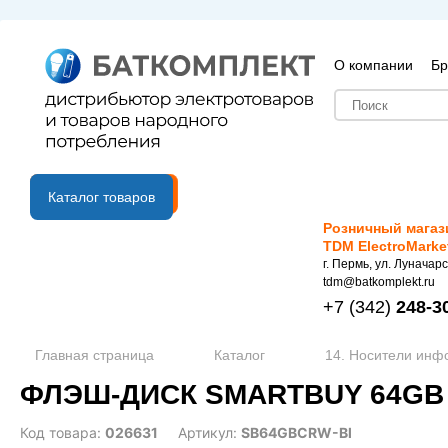
О компании
Бр
B2B портал
Каталог товаров
Розничный магаз
TDM ElectroMarke
г. Пермь, ул. Луначарс
tdm@batkomplekt.ru
+7
(342)
248-3
Главная страница
Каталог
14. Носители ин
ФЛЭШ-ДИСК SMARTBUY 64GB 
Код товара:
026631
Артикул:
SB64GBCRW-Bl