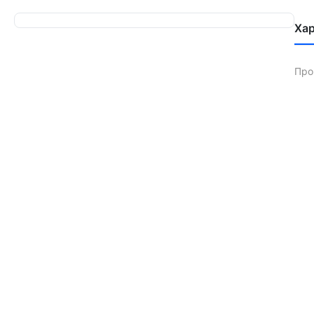
Ха
Про