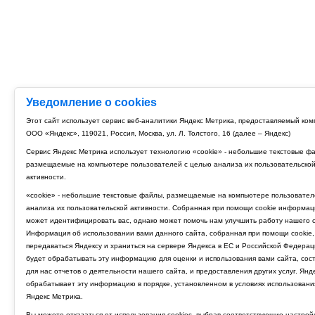
Уведомление о cookies
Этот сайт использует сервис веб-аналитики Яндекс Метрика, предоставляемый ко
ООО «Яндекс», 119021, Россия, Москва, ул. Л. Толстого, 16 (далее – Яндекс)
Сервис Яндекс Метрика использует технологию «cookie» - небольшие текстовые ф
размещаемые на компьютере пользователей с целью анализа их пользовательско
активности.
«cookie» - небольшие текстовые файлы, размещаемые на компьютере пользовател
анализа их пользовательской активности. Собранная при помощи cookie информац
может идентифицировать вас, однако может помочь нам улучшить работу нашего с
Информация об использовании вами данного сайта, собранная при помощи cookie,
передаваться Яндексу и храниться на сервере Яндекса в ЕС и Российской Федерац
будет обрабатывать эту информацию для оценки и использования вами сайта, сос
для нас отчетов о деятельности нашего сайта, и предоставления других услуг. Янд
обрабатывает эту информацию в порядке, установленном в условиях использовани
Яндекс Метрика.
Вы можете отказаться от использования cookies, выбрав соответствующие настрой