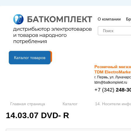
О компании
Бр
B2B портал
Каталог товаров
Розничный магаз
TDM ElectroMarke
г. Пермь, ул. Луначарс
tdm@batkomplekt.ru
+7
(342)
248-3
Главная страница
Каталог
14. Носители ин
14.03.07 DVD- R