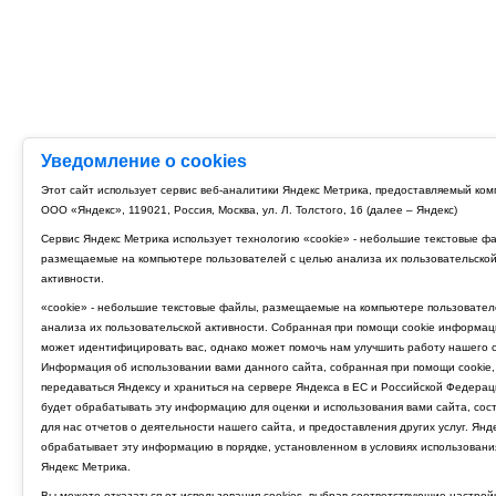
Уведомление о cookies
Этот сайт использует сервис веб-аналитики Яндекс Метрика, предоставляемый ко
ООО «Яндекс», 119021, Россия, Москва, ул. Л. Толстого, 16 (далее – Яндекс)
Сервис Яндекс Метрика использует технологию «cookie» - небольшие текстовые ф
размещаемые на компьютере пользователей с целью анализа их пользовательско
активности.
«cookie» - небольшие текстовые файлы, размещаемые на компьютере пользовател
анализа их пользовательской активности. Собранная при помощи cookie информац
может идентифицировать вас, однако может помочь нам улучшить работу нашего с
Информация об использовании вами данного сайта, собранная при помощи cookie,
передаваться Яндексу и храниться на сервере Яндекса в ЕС и Российской Федерац
будет обрабатывать эту информацию для оценки и использования вами сайта, сос
для нас отчетов о деятельности нашего сайта, и предоставления других услуг. Янд
обрабатывает эту информацию в порядке, установленном в условиях использовани
Яндекс Метрика.
Вы можете отказаться от использования cookies, выбрав соответствующие настрой