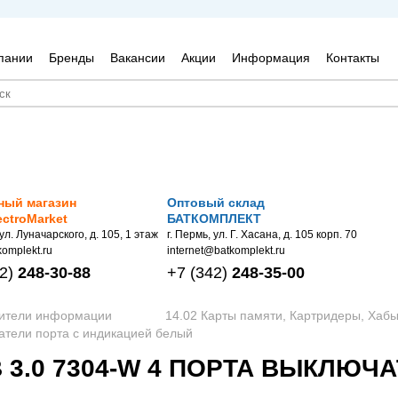
пании
Бренды
Вакансии
Акции
Информация
Контакты
ный магазин
Оптовый склад
ectroMarket
БАТКОМПЛЕКТ
 ул. Луначарского, д. 105, 1 этаж
г. Пермь, ул. Г. Хасана, д. 105 корп. 70
omplekt.ru
internet@batkomplekt.ru
2)
248-30-88
+7
(342)
248-35-00
сители информации
14.02 Карты памяти, Картридеры, Хаб
атели порта с индикацией белый
 3.0 7304-W 4 ПОРТА ВЫКЛЮЧ