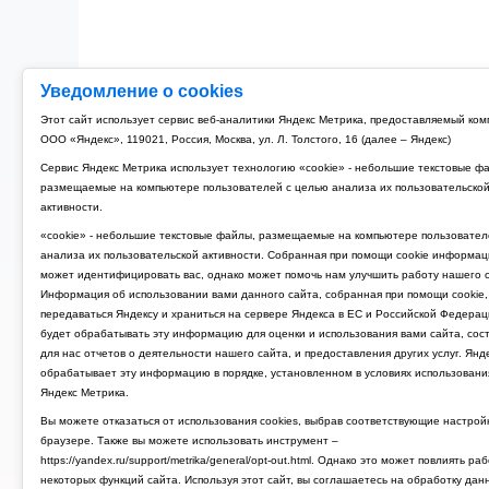
Уведомление о cookies
Этот сайт использует сервис веб-аналитики Яндекс Метрика, предоставляемый ко
ООО «Яндекс», 119021, Россия, Москва, ул. Л. Толстого, 16 (далее – Яндекс)
Сервис Яндекс Метрика использует технологию «cookie» - небольшие текстовые ф
размещаемые на компьютере пользователей с целью анализа их пользовательско
активности.
«cookie» - небольшие текстовые файлы, размещаемые на компьютере пользовател
анализа их пользовательской активности. Собранная при помощи cookie информац
может идентифицировать вас, однако может помочь нам улучшить работу нашего с
Информация об использовании вами данного сайта, собранная при помощи cookie,
передаваться Яндексу и храниться на сервере Яндекса в ЕС и Российской Федерац
будет обрабатывать эту информацию для оценки и использования вами сайта, сос
для нас отчетов о деятельности нашего сайта, и предоставления других услуг. Янд
обрабатывает эту информацию в порядке, установленном в условиях использовани
Яндекс Метрика.
Вы можете отказаться от использования cookies, выбрав соответствующие настрой
браузере. Также вы можете использовать инструмент –
https://yandex.ru/support/metrika/general/opt-out.html. Однако это может повлиять ра
некоторых функций сайта. Используя этот сайт, вы соглашаетесь на обработку дан