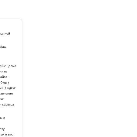
мпанией
айлы,
й
ей с целью
ия не
айта.
 будет
ии. Яндекс
тавления
екс
я сервиса
ки в
боту
ных о вас