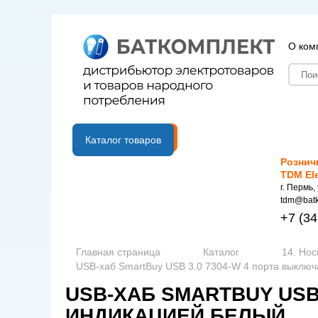
О ком
B2B портал
Каталог товаров
Рознич
TDM El
г. Пермь,
tdm@batk
+7
(34
Главная страница
Каталог
14. Но
USB-хаб SmartBuy USB 3.0 7304-W 4 порта выключ
USB-ХАБ SMARTBUY USB
ИНДИКАЦИЕЙ БЕЛЫЙ