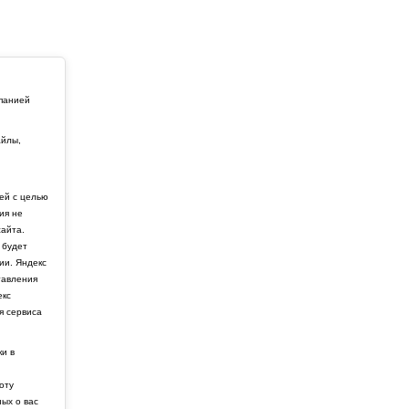
мпанией
айлы,
й
ей с целью
ия не
айта.
 будет
ии. Яндекс
тавления
екс
я сервиса
ки в
боту
ных о вас