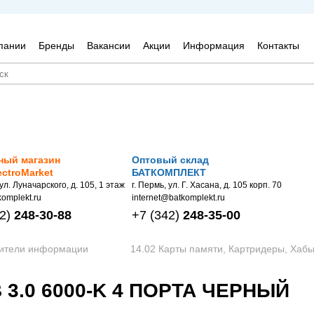
пании
Бренды
Вакансии
Акции
Информация
Контакты
ный магазин
Оптовый склад
ectroMarket
БАТКОМПЛЕКТ
 ул. Луначарского, д. 105, 1 этаж
г. Пермь, ул. Г. Хасана, д. 105 корп. 70
omplekt.ru
internet@batkomplekt.ru
2)
248-30-88
+7
(342)
248-35-00
сители информации
14.02 Карты памяти, Картридеры, Хаб
3.0 6000-K 4 ПОРТА ЧЕРНЫЙ