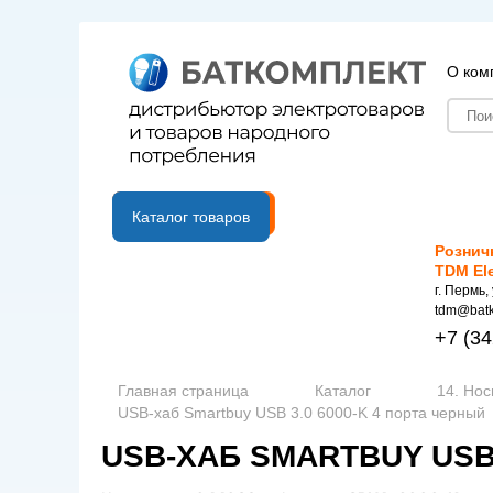
О ком
B2B портал
Каталог товаров
Рознич
TDM El
г. Пермь,
tdm@batk
+7
(34
Главная страница
Каталог
14. Но
USB-хаб Smartbuy USB 3.0 6000-K 4 порта черный
USB-ХАБ SMARTBUY USB 