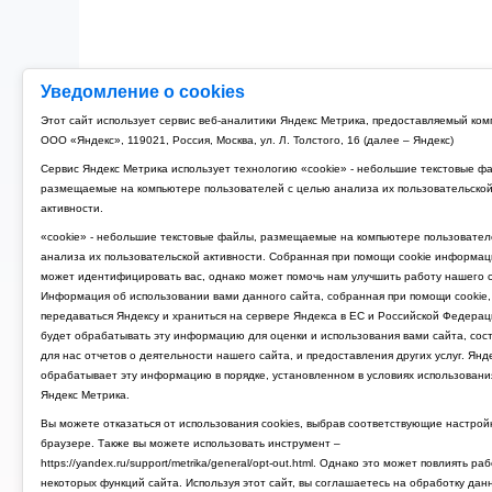
Уведомление о cookies
Этот сайт использует сервис веб-аналитики Яндекс Метрика, предоставляемый ко
ООО «Яндекс», 119021, Россия, Москва, ул. Л. Толстого, 16 (далее – Яндекс)
Сервис Яндекс Метрика использует технологию «cookie» - небольшие текстовые ф
размещаемые на компьютере пользователей с целью анализа их пользовательско
активности.
«cookie» - небольшие текстовые файлы, размещаемые на компьютере пользовател
анализа их пользовательской активности. Собранная при помощи cookie информац
может идентифицировать вас, однако может помочь нам улучшить работу нашего с
Информация об использовании вами данного сайта, собранная при помощи cookie,
передаваться Яндексу и храниться на сервере Яндекса в ЕС и Российской Федерац
будет обрабатывать эту информацию для оценки и использования вами сайта, сос
для нас отчетов о деятельности нашего сайта, и предоставления других услуг. Янд
обрабатывает эту информацию в порядке, установленном в условиях использовани
Яндекс Метрика.
Вы можете отказаться от использования cookies, выбрав соответствующие настрой
браузере. Также вы можете использовать инструмент –
https://yandex.ru/support/metrika/general/opt-out.html. Однако это может повлиять ра
некоторых функций сайта. Используя этот сайт, вы соглашаетесь на обработку дан