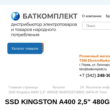
О компании
Бр
B2B портал
Каталог товаров
Розничный магаз
TDM ElectroMarke
г. Пермь, ул. Луначарс
tdm@batkomplekt.ru
+7
(342)
248-3
Главная страница
Каталог
14. Носители ин
SSD Kingston A400 2,5" 480GB SA400S37/480G SATA-III 7mm
SSD KINGSTON A400 2,5" 480G