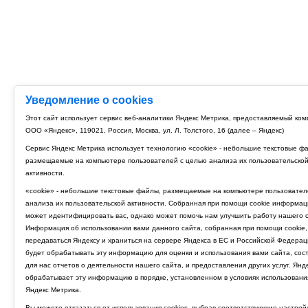
Уведомление о cookies
Этот сайт использует сервис веб-аналитики Яндекс Метрика, предоставляемый ко
ООО «Яндекс», 119021, Россия, Москва, ул. Л. Толстого, 16 (далее – Яндекс)
Сервис Яндекс Метрика использует технологию «cookie» - небольшие текстовые ф
размещаемые на компьютере пользователей с целью анализа их пользовательско
активности.
«cookie» - небольшие текстовые файлы, размещаемые на компьютере пользовател
анализа их пользовательской активности. Собранная при помощи cookie информац
может идентифицировать вас, однако может помочь нам улучшить работу нашего с
Информация об использовании вами данного сайта, собранная при помощи cookie,
передаваться Яндексу и храниться на сервере Яндекса в ЕС и Российской Федерац
будет обрабатывать эту информацию для оценки и использования вами сайта, сос
для нас отчетов о деятельности нашего сайта, и предоставления других услуг. Янд
обрабатывает эту информацию в порядке, установленном в условиях использовани
Яндекс Метрика.
Вы можете отказаться от использования cookies, выбрав соответствующие настрой