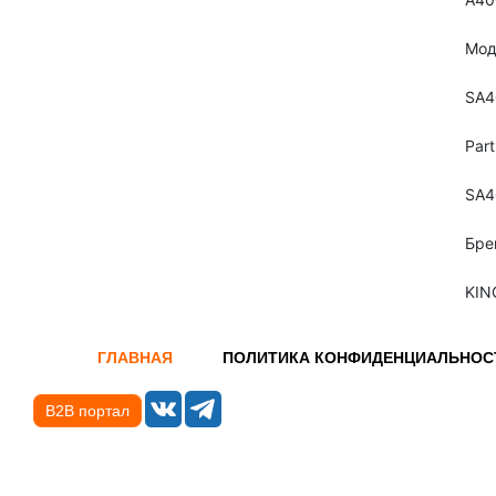
Мод
SA4
Par
SA4
Бре
KIN
ГЛАВНАЯ
ПОЛИТИКА КОНФИДЕНЦИАЛЬНОС
B2B портал