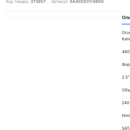
Код товара:
373857
Артикул:
SA400S37/480G
Оп
Осн
Кат
480
Фор
2.5"
Объ
240
Инт
SATA