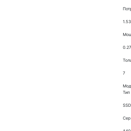
Пот
1.5
Мощ
0.2
Тол
7
Мод
Тип
SSD
Сер
A40