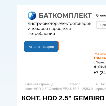
О ком
B2B портал
Каталог товаров
Рознич
TDM El
г. Пермь,
tdm@batk
+7
(34
Главная страница
Каталог
14. Но
Конт. HDD 2.5" Gembird EE2-U3S-5, USB3.0, черны
КОНТ. HDD 2.5" GEMBIRD