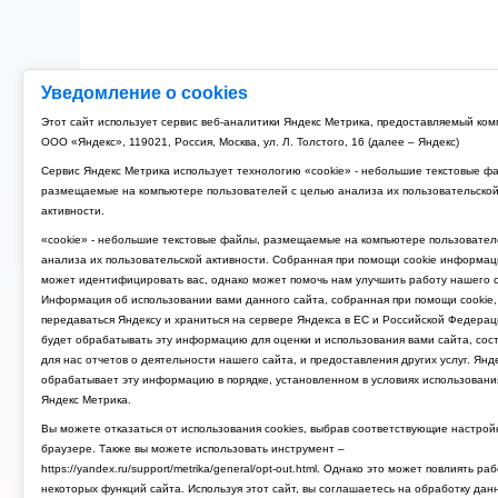
Уведомление о cookies
Этот сайт использует сервис веб-аналитики Яндекс Метрика, предоставляемый ко
ООО «Яндекс», 119021, Россия, Москва, ул. Л. Толстого, 16 (далее – Яндекс)
Сервис Яндекс Метрика использует технологию «cookie» - небольшие текстовые ф
размещаемые на компьютере пользователей с целью анализа их пользовательско
активности.
«cookie» - небольшие текстовые файлы, размещаемые на компьютере пользовател
анализа их пользовательской активности. Собранная при помощи cookie информац
может идентифицировать вас, однако может помочь нам улучшить работу нашего с
Информация об использовании вами данного сайта, собранная при помощи cookie,
передаваться Яндексу и храниться на сервере Яндекса в ЕС и Российской Федерац
будет обрабатывать эту информацию для оценки и использования вами сайта, сос
для нас отчетов о деятельности нашего сайта, и предоставления других услуг. Янд
обрабатывает эту информацию в порядке, установленном в условиях использовани
Яндекс Метрика.
Вы можете отказаться от использования cookies, выбрав соответствующие настрой
браузере. Также вы можете использовать инструмент –
https://yandex.ru/support/metrika/general/opt-out.html. Однако это может повлиять ра
некоторых функций сайта. Используя этот сайт, вы соглашаетесь на обработку дан