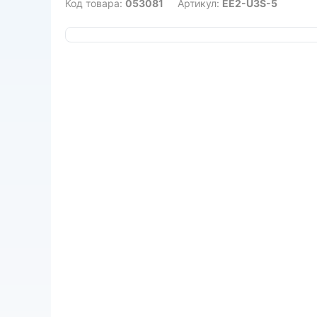
Код товара:
053081
Артикул:
EE2-U3S-5