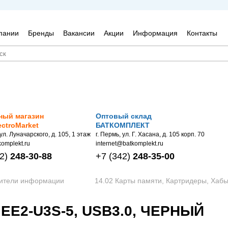
пании
Бренды
Вакансии
Акции
Информация
Контакты
ный магазин
Оптовый склад
ectroMarket
БАТКОМПЛЕКТ
 ул. Луначарского, д. 105, 1 этаж
г. Пермь, ул. Г. Хасана, д. 105 корп. 70
omplekt.ru
internet@batkomplekt.ru
2)
248-30-88
+7
(342)
248-35-00
сители информации
14.02 Карты памяти, Картридеры, Хаб
й
 EE2-U3S-5, USB3.0, ЧЕРНЫЙ