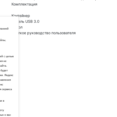
Комплектация
Контейнер
Кабель USB 3.0
Чехол
мпанией
Краткое руководство пользователя
айлы,
й
ей с целью
ия не
айта.
 будет
ии. Яндекс
тавления
екс
я сервиса
ки в
боту
ных о вас