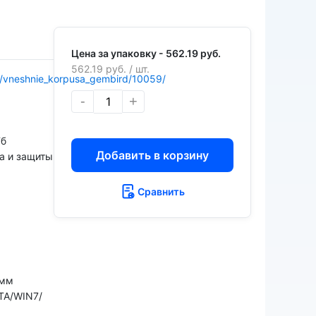
Цена за упаковку -
562.19 руб.
562.19 руб.
/ шт.
ov/vneshnie_korpusa_gembird/10059/
-
+
Тб
Добавить в корзину
а и защиты
Сравнить
 мм
TA/WIN7/