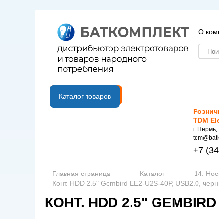
О ком
B2B портал
Каталог товаров
Рознич
TDM El
г. Пермь,
tdm@batk
+7
(34
Главная страница
Каталог
14. Но
Конт. HDD 2.5" Gembird EE2-U2S-40P, USB2.0, чер
КОНТ. HDD 2.5" GEMBIRD