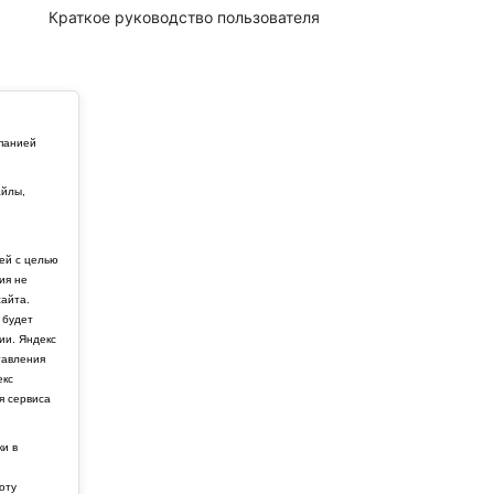
Краткое руководство пользователя
мпанией
айлы,
й
ей с целью
ия не
айта.
 будет
ии. Яндекс
тавления
екс
я сервиса
ки в
боту