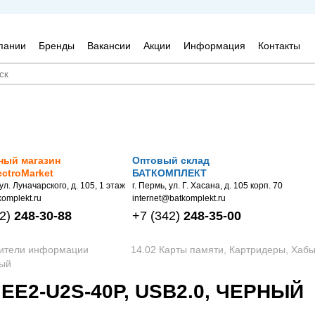
пании
Бренды
Вакансии
Акции
Информация
Контакты
ный магазин
Оптовый склад
ectroMarket
БАТКОМПЛЕКТ
 ул. Луначарского, д. 105, 1 этаж
г. Пермь, ул. Г. Хасана, д. 105 корп. 70
omplekt.ru
internet@batkomplekt.ru
2)
248-30-88
+7
(342)
248-35-00
сители информации
14.02 Карты памяти, Картридеры, Хаб
ный
 EE2-U2S-40P, USB2.0, ЧЕРНЫЙ