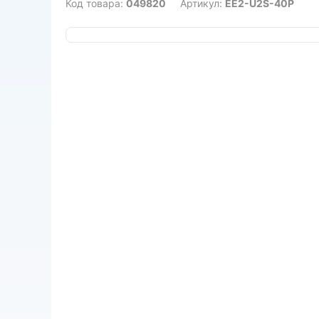
Код товара:
049820
Артикул:
EE2-U2S-40P