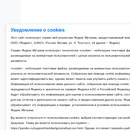
Уведомление о cookies
Этот сайт использует сервис веб-аналитики Яндекс Метрика, предоставляемый ко
ООО «Яндекс», 119021, Россия, Москва, ул. Л. Толстого, 16 (далее – Яндекс)
Сервис Яндекс Метрика использует технологию «cookie» - небольшие текстовые ф
размещаемые на компьютере пользователей с целью анализа их пользовательско
активности.
«cookie» - небольшие текстовые файлы, размещаемые на компьютере пользовател
анализа их пользовательской активности. Собранная при помощи cookie информац
может идентифицировать вас, однако может помочь нам улучшить работу нашего с
Информация об использовании вами данного сайта, собранная при помощи cookie,
передаваться Яндексу и храниться на сервере Яндекса в ЕС и Российской Федерац
будет обрабатывать эту информацию для оценки и использования вами сайта, сос
для нас отчетов о деятельности нашего сайта, и предоставления других услуг. Янд
обрабатывает эту информацию в порядке, установленном в условиях использовани
Яндекс Метрика.
Вы можете отказаться от использования cookies, выбрав соответствующие настрой
браузере. Также вы можете использовать инструмент –
https://yandex.ru/support/metrika/general/opt-out.html. Однако это может повлиять ра