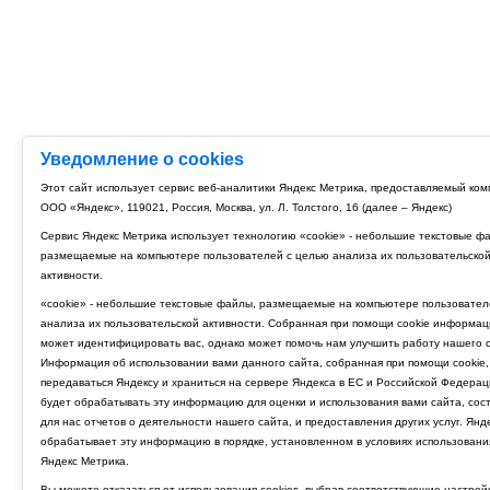
Уведомление о cookies
Этот сайт использует сервис веб-аналитики Яндекс Метрика, предоставляемый ко
ООО «Яндекс», 119021, Россия, Москва, ул. Л. Толстого, 16 (далее – Яндекс)
Сервис Яндекс Метрика использует технологию «cookie» - небольшие текстовые ф
размещаемые на компьютере пользователей с целью анализа их пользовательско
активности.
«cookie» - небольшие текстовые файлы, размещаемые на компьютере пользовател
анализа их пользовательской активности. Собранная при помощи cookie информац
может идентифицировать вас, однако может помочь нам улучшить работу нашего с
Информация об использовании вами данного сайта, собранная при помощи cookie,
передаваться Яндексу и храниться на сервере Яндекса в ЕС и Российской Федерац
будет обрабатывать эту информацию для оценки и использования вами сайта, сос
для нас отчетов о деятельности нашего сайта, и предоставления других услуг. Янд
обрабатывает эту информацию в порядке, установленном в условиях использовани
Яндекс Метрика.
Вы можете отказаться от использования cookies, выбрав соответствующие настрой