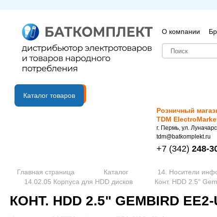
О компании
Бр
B2B портал
Каталог товаров
Розничный магаз
TDM ElectroMarke
г. Пермь, ул. Луначарс
tdm@batkomplekt.ru
+7
(342)
248-3
Главная страница
Каталог
14. Носители ин
14.02.05 Корпуса для HDD дисков
Конт. HDD 2.5" Gem
КОНТ. HDD 2.5" GEMBIRD EE2-