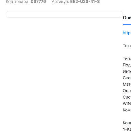
Код товара:
067776
Артикул:
EE2-U2S-41-S
Оп
http
Тех
Тип
Под
Инт
Ско
Мат
Осо
Сис
WIN
Ком
Кон
Y-К