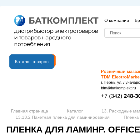
О компании
Бр
B2B портал
Каталог товаров
Розничный магаз
TDM ElectroMarke
г. Пермь, ул. Луначарс
tdm@batkomplekt.ru
+7
(342)
248-3
Главная страница
Каталог
13. Расходные ма
13.13.2 Пакетная пленка для ламинирования
Пленка 
ПЛЕНКА ДЛЯ ЛАМИНР. OFFICE K