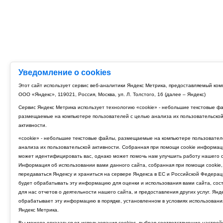
Уведомление о cookies
Этот сайт использует сервис веб-аналитики Яндекс Метрика, предоставляемый ко
ООО «Яндекс», 119021, Россия, Москва, ул. Л. Толстого, 16 (далее – Яндекс)
Сервис Яндекс Метрика использует технологию «cookie» - небольшие текстовые ф
размещаемые на компьютере пользователей с целью анализа их пользовательско
активности.
«cookie» - небольшие текстовые файлы, размещаемые на компьютере пользовател
анализа их пользовательской активности. Собранная при помощи cookie информац
может идентифицировать вас, однако может помочь нам улучшить работу нашего с
Информация об использовании вами данного сайта, собранная при помощи cookie,
передаваться Яндексу и храниться на сервере Яндекса в ЕС и Российской Федерац
будет обрабатывать эту информацию для оценки и использования вами сайта, сос
для нас отчетов о деятельности нашего сайта, и предоставления других услуг. Янд
обрабатывает эту информацию в порядке, установленном в условиях использовани
Яндекс Метрика.
Вы можете отказаться от использования cookies, выбрав соответствующие настрой