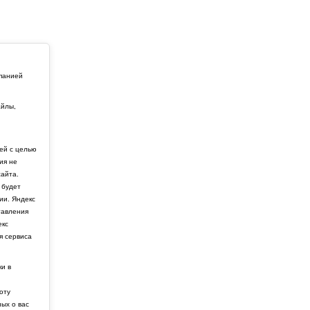
мпанией
айлы,
й
ей с целью
ия не
айта.
 будет
ии. Яндекс
тавления
екс
я сервиса
ки в
боту
ных о вас