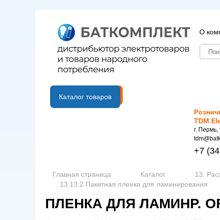
О ком
B2B портал
Каталог товаров
Рознич
TDM El
г. Пермь,
tdm@batk
+7
(34
Главная страница
Каталог
13. Ра
13.13.2 Пакетная пленка для ламинирования
ПЛЕНКА ДЛЯ ЛАМИНР. OFF