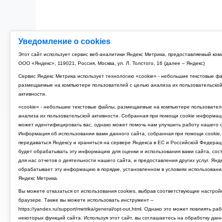
Уведомление о cookies
Этот сайт использует сервис веб-аналитики Яндекс Метрика, предоставляемый ко
ООО «Яндекс», 119021, Россия, Москва, ул. Л. Толстого, 16 (далее – Яндекс)
Сервис Яндекс Метрика использует технологию «cookie» - небольшие текстовые ф
размещаемые на компьютере пользователей с целью анализа их пользовательско
активности.
«cookie» - небольшие текстовые файлы, размещаемые на компьютере пользовател
анализа их пользовательской активности. Собранная при помощи cookie информац
может идентифицировать вас, однако может помочь нам улучшить работу нашего с
Информация об использовании вами данного сайта, собранная при помощи cookie,
передаваться Яндексу и храниться на сервере Яндекса в ЕС и Российской Федерац
будет обрабатывать эту информацию для оценки и использования вами сайта, сос
для нас отчетов о деятельности нашего сайта, и предоставления других услуг. Янд
обрабатывает эту информацию в порядке, установленном в условиях использовани
Яндекс Метрика.
Вы можете отказаться от использования cookies, выбрав соответствующие настрой
браузере. Также вы можете использовать инструмент –
https://yandex.ru/support/metrika/general/opt-out.html. Однако это может повлиять ра
некоторых функций сайта. Используя этот сайт, вы соглашаетесь на обработку дан