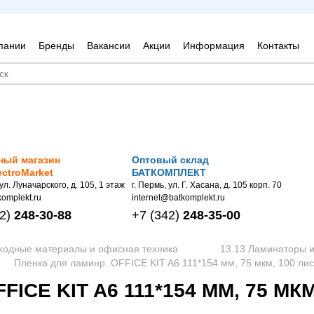
пании
Бренды
Вакансии
Акции
Информация
Контакты
ный магазин
Оптовый склад
ectroMarket
БАТКОМПЛЕКТ
 ул. Луначарского, д. 105, 1 этаж
г. Пермь, ул. Г. Хасана, д. 105 корп. 70
omplekt.ru
internet@batkomplekt.ru
2)
248-30-88
+7
(342)
248-35-00
сходные материалы и офисная техника
13.13 Ламинаторы 
Пленка для ламинр. OFFICE KIT A6 111*154 мм, 75 мкм, 100 лис
ICE KIT A6 111*154 ММ, 75 МК