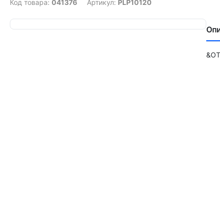
Код товара:
041376
Артикул:
PLP10120
Оп
&ОТ