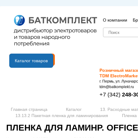
О компании
Бр
B2B портал
Каталог товаров
Розничный магаз
TDM ElectroMarke
г. Пермь, ул. Луначарс
tdm@batkomplekt.ru
+7
(342)
248-3
Главная страница
Каталог
13. Расходные ма
13.13.2 Пакетная пленка для ламинирования
Пленка 
ПЛЕНКА ДЛЯ ЛАМИНР. OFFICE 