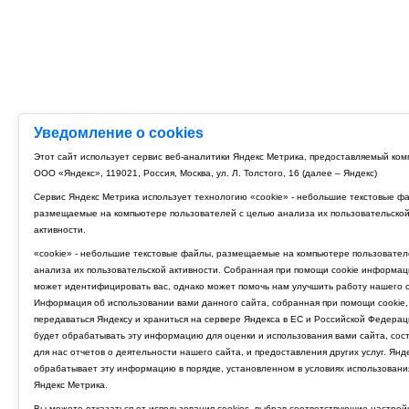
Уведомление о cookies
Этот сайт использует сервис веб-аналитики Яндекс Метрика, предоставляемый ко
ООО «Яндекс», 119021, Россия, Москва, ул. Л. Толстого, 16 (далее – Яндекс)
Сервис Яндекс Метрика использует технологию «cookie» - небольшие текстовые ф
размещаемые на компьютере пользователей с целью анализа их пользовательско
активности.
«cookie» - небольшие текстовые файлы, размещаемые на компьютере пользовател
анализа их пользовательской активности. Собранная при помощи cookie информац
может идентифицировать вас, однако может помочь нам улучшить работу нашего с
Информация об использовании вами данного сайта, собранная при помощи cookie,
передаваться Яндексу и храниться на сервере Яндекса в ЕС и Российской Федерац
будет обрабатывать эту информацию для оценки и использования вами сайта, сос
для нас отчетов о деятельности нашего сайта, и предоставления других услуг. Янд
обрабатывает эту информацию в порядке, установленном в условиях использовани
Яндекс Метрика.
Вы можете отказаться от использования cookies, выбрав соответствующие настрой