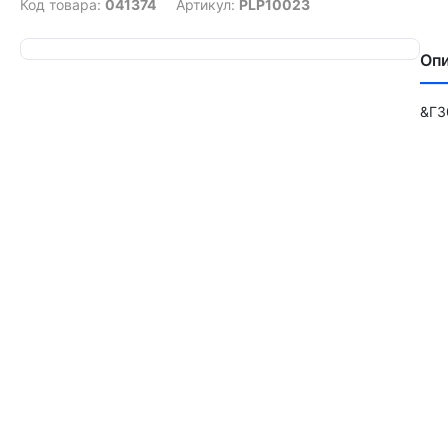
Код товара:
041374
Артикул:
PLP10023
Оп
&ГЗ