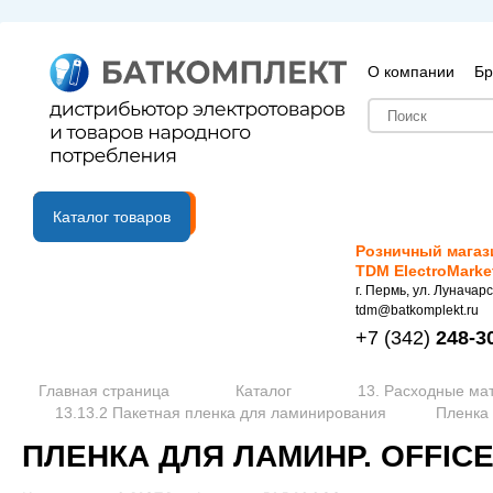
О компании
Бр
B2B портал
Каталог товаров
Розничный магаз
TDM ElectroMarke
г. Пермь, ул. Луначарс
tdm@batkomplekt.ru
+7
(342)
248-3
Главная страница
Каталог
13. Расходные ма
13.13.2 Пакетная пленка для ламинирования
Пленка 
ПЛЕНКА ДЛЯ ЛАМИНР. OFFICE K