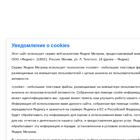
Уведомление о cookies
Этот сайт использует сервис веб-аналитики Яндекс Метрика, предоставляемый ко
ООО «Яндекс», 119021, Россия, Москва, ул. Л. Толстого, 16 (далее – Яндекс)
Сервис Яндекс Метрика использует технологию «cookie» - небольшие текстовые ф
размещаемые на компьютере пользователей с целью анализа их пользовательско
активности.
«cookie» - небольшие текстовые файлы, размещаемые на компьютере пользовател
анализа их пользовательской активности. Собранная при помощи cookie информац
может идентифицировать вас, однако может помочь нам улучшить работу нашего с
Информация об использовании вами данного сайта, собранная при помощи cookie,
передаваться Яндексу и храниться на сервере Яндекса в ЕС и Российской Федерац
будет обрабатывать эту информацию для оценки и использования вами сайта, сос
для нас отчетов о деятельности нашего сайта, и предоставления других услуг. Янд
обрабатывает эту информацию в порядке, установленном в условиях использовани
Яндекс Метрика.
Вы можете отказаться от использования cookies, выбрав соответствующие настрой