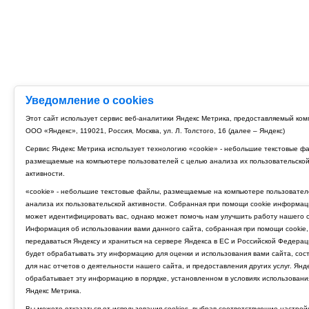
Уведомление о cookies
Этот сайт использует сервис веб-аналитики Яндекс Метрика, предоставляемый ко
ООО «Яндекс», 119021, Россия, Москва, ул. Л. Толстого, 16 (далее – Яндекс)
Сервис Яндекс Метрика использует технологию «cookie» - небольшие текстовые ф
размещаемые на компьютере пользователей с целью анализа их пользовательско
активности.
«cookie» - небольшие текстовые файлы, размещаемые на компьютере пользовател
анализа их пользовательской активности. Собранная при помощи cookie информац
может идентифицировать вас, однако может помочь нам улучшить работу нашего с
Информация об использовании вами данного сайта, собранная при помощи cookie,
передаваться Яндексу и храниться на сервере Яндекса в ЕС и Российской Федерац
будет обрабатывать эту информацию для оценки и использования вами сайта, сос
для нас отчетов о деятельности нашего сайта, и предоставления других услуг. Янд
обрабатывает эту информацию в порядке, установленном в условиях использовани
Яндекс Метрика.
Вы можете отказаться от использования cookies, выбрав соответствующие настрой