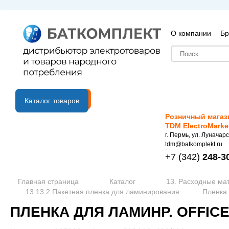
О компании
Бр
B2B портал
Каталог товаров
Розничный магаз
TDM ElectroMarke
г. Пермь, ул. Луначарс
tdm@batkomplekt.ru
+7
(342)
248-3
Главная страница
Каталог
13. Расходные ма
13.13.2 Пакетная пленка для ламинирования
Пленка 
ПЛЕНКА ДЛЯ ЛАМИНР. OFFICE 