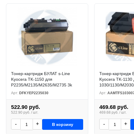
Тонер-картридж БУЛАТ s-Line
Тонер-картридж 
Kyocera TK-1150 для
Kyocera TK-1130 
P2235/M2135/M2635/M2735 3k
1030/1130/M2030
Арт:
DFKYEP2235030
Арт:
AAMTFS10300
522.90 руб.
469.68 руб.
522.90 руб. / шт.
469.68 руб. / шт.
-
+
-
+
В корзину