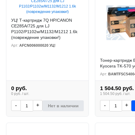
УЦ! Т-картридж 7Q HP/CANON
CE285A/725 для LJ
P1102/P1102w/M1132/M1212 1.6k
(повреждение упаковки!)
Арт:
AFCN006000020 УЦ!
Тонер-картридж 
Kyocera TK-570 y
Арт:
BAMTFSC5400
0 руб.
1 504.50 руб.
0 руб. / шт.
1 504.50 руб. / шт.
-
+
-
+
Нет в наличии