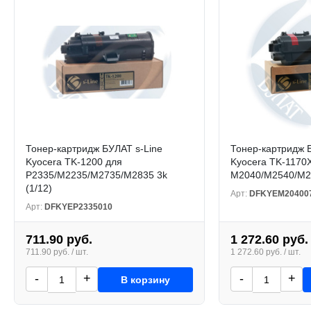
Тонер-картридж БУЛАТ s-Line
Тонер-картридж 
Kyocera TK-1200 для
Kyocera TK-1170
P2335/M2235/M2735/M2835 3k
M2040/M2540/M2
(1/12)
Арт:
DFKYEM20400
Арт:
DFKYEP2335010
711.90 руб.
1 272.60 руб.
711.90 руб. / шт.
1 272.60 руб. / шт.
-
+
-
+
В корзину