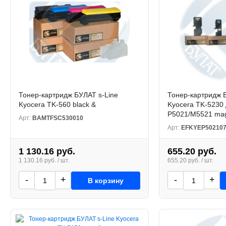
Тонер-картридж БУЛАТ s-Line
Тонер-картридж 
Kyocera TK-560 black &
Kyocera TK-5230
P5021/M5521 mag
Арт:
BAMTFSC530010
Арт:
EFKYEP50210
1 130.16 руб.
655.20 руб.
1 130.16 руб. / шт.
655.20 руб. / шт.
-
+
-
+
В корзину