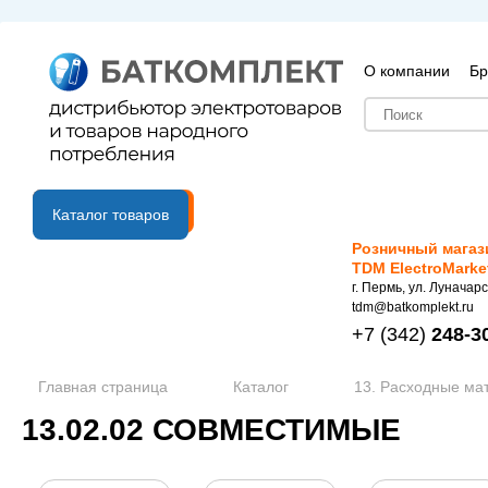
О компании
Бр
B2B портал
Каталог товаров
Розничный магаз
TDM ElectroMarke
г. Пермь, ул. Луначарс
tdm@batkomplekt.ru
+7
(342)
248-3
Главная страница
Каталог
13. Расходные ма
13.02.02 СОВМЕСТИМЫЕ