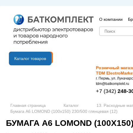
О компании
Бр
B2B портал
Каталог товаров
Розничный магаз
TDM ElectroMarke
г. Пермь, ул. Луначарс
tdm@batkomplekt.ru
+7
(342)
248-3
Главная страница
Каталог
13. Расходные ма
Бумага А6 LOMOND (100х150) 230/500 глянцевая (12)
БУМАГА А6 LOMOND (100Х150)