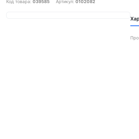
Код товара:
039585
Артикул:
0102082
Ха
Про