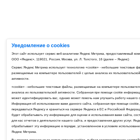
Уведомление о cookies
Этот сайт использует сервис веб-аналитики Яндекс Метрика, предоставляемый ко
ООО «Яндекс», 119021, Россия, Москва, ул. Л. Толстого, 16 (далее – Яндекс)
Сервис Яндекс Метрика использует технологию «cookie» - небольшие текстовые ф
размещаемые на компьютере пользователей с целью анализа их пользовательско
активности.
«cookie» - небольшие текстовые файлы, размещаемые на компьютере пользовател
анализа их пользовательской активности. Собранная при помощи cookie информац
может идентифицировать вас, однако может помочь нам улучшить работу нашего с
Информация об использовании вами данного сайта, собранная при помощи cookie,
передаваться Яндексу и храниться на сервере Яндекса в ЕС и Российской Федерац
будет обрабатывать эту информацию для оценки и использования вами сайта, сос
для нас отчетов о деятельности нашего сайта, и предоставления других услуг. Янд
обрабатывает эту информацию в порядке, установленном в условиях использовани
Яндекс Метрика.
Вы можете отказаться от использования cookies, выбрав соответствующие настрой